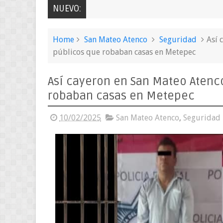
NUEVO:
Home
San Mateo Atenco
Seguridad
Así 
públicos que robaban casas en Metepec
Así cayeron en San Mateo Atenco
robaban casas en Metepec
10/02/2025
San Mateo Atenco
,
Seguridad