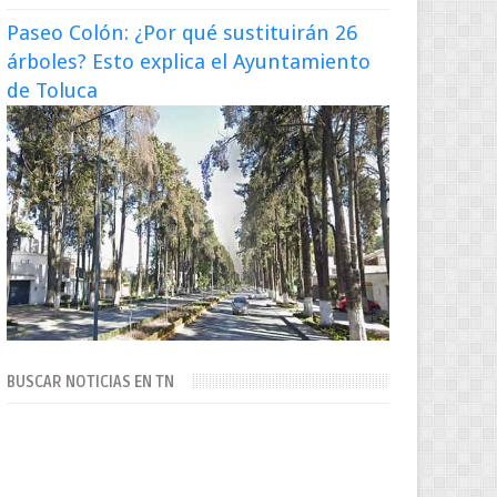
Paseo Colón: ¿Por qué sustituirán 26
árboles? Esto explica el Ayuntamiento
de Toluca
BUSCAR NOTICIAS EN TN