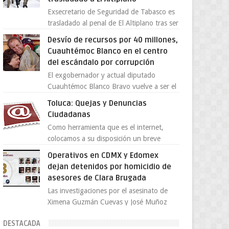
Exsecretario de Seguridad de Tabasco es
trasladado al penal de El Altiplano tras ser
extraditado a México El exsecretario de
Desvío de recursos por 40 millones,
Seguridad Públi...
Cuauhtémoc Blanco en el centro
del escándalo por corrupción
El exgobernador y actual diputado
Cuauhtémoc Blanco Bravo vuelve a ser el
centro de una tormenta política,
Toluca: Quejas y Denuncias
enfrentando señalamientos por...
Ciudadanas
Como herramienta que es el internet,
colocamos a su disposición un breve
directorio donde si tiene alguna queja o
Operativos en CDMX y Edomex
denuncia ciudadana la e...
dejan detenidos por homicidio de
asesores de Clara Brugada
Las investigaciones por el asesinato de
Ximena Guzmán Cuevas y José Muñoz
Vega, secretaria particular y coordinador
DESTACADA
de asesores de la jefa d...