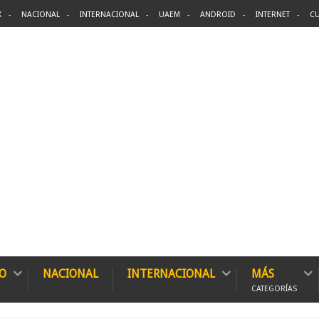
X
NACIONAL
INTERNACIONAL
UAEM
ANDROID
INTERNET
CU
O
NACIONAL
INTERNACIONAL
MÁS
CATEGORÍAS