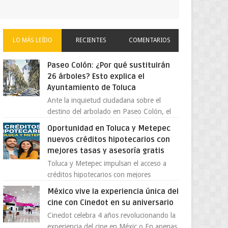
LO MÁS LEÍDO
RECIENTES
COMENTARIOS
Paseo Colón: ¿Por qué sustituirán
26 árboles? Esto explica el
Ayuntamiento de Toluca
Ante la inquietud ciudadana sobre el
destino del arbolado en Paseo Colón, el
gobierno municipal de Toluca aclaró que
Oportunidad en Toluca y Metepec
solo 26 ejemplares será...
nuevos créditos hipotecarios con
mejores tasas y asesoría gratis
Toluca y Metepec impulsan el acceso a
créditos hipotecarios con mejores
condiciones para las familias y
México vive la experiencia única del
emprendedores Con la creciente neces...
cine con Cinedot en su aniversario
Cinedot celebra 4 años revolucionando la
experiencia del cine en Méxic o En apenas