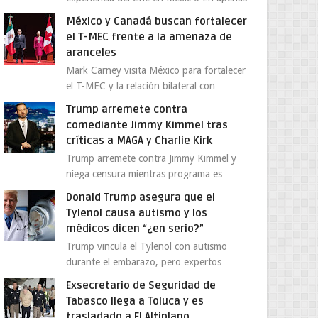
cuatro años, Cinedot ha demostrado que
México y Canadá buscan fortalecer
es posible reinve...
el T-MEC frente a la amenaza de
aranceles
Mark Carney visita México para fortalecer
el T-MEC y la relación bilateral con
Canadá En medio de la tensión comercial
Trump arremete contra
provocada por la ofen...
comediante Jimmy Kimmel tras
críticas a MAGA y Charlie Kirk
Trump arremete contra Jimmy Kimmel y
niega censura mientras programa es
cancelado La supuesta “cancelación” del
Donald Trump asegura que el
programa Jimmy Kimmel Live! ...
Tylenol causa autismo y los
médicos dicen “¿en serio?”
Trump vincula el Tylenol con autismo
durante el embarazo, pero expertos
desmienten la teoría [post_ad] En un
Exsecretario de Seguridad de
nuevo episodio de declaraciones...
Tabasco llega a Toluca y es
trasladado a El Altiplano