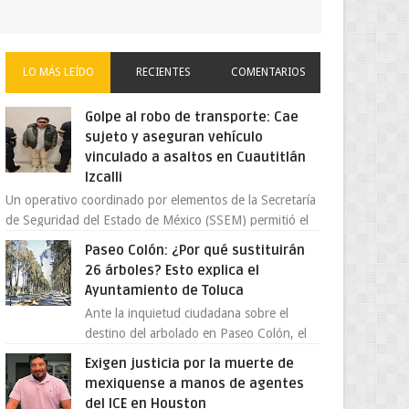
LO MÁS LEÍDO
RECIENTES
COMENTARIOS
Golpe al robo de transporte: Cae
sujeto y aseguran vehículo
vinculado a asaltos en Cuautitlán
Izcalli
Un operativo coordinado por elementos de la Secretaría
de Seguridad del Estado de México (SSEM) permitió el
aseguramiento de un vehículo vin...
Paseo Colón: ¿Por qué sustituirán
26 árboles? Esto explica el
Ayuntamiento de Toluca
Ante la inquietud ciudadana sobre el
destino del arbolado en Paseo Colón, el
gobierno municipal de Toluca aclaró que
Exigen justicia por la muerte de
solo 26 ejemplares será...
mexiquense a manos de agentes
del ICE en Houston