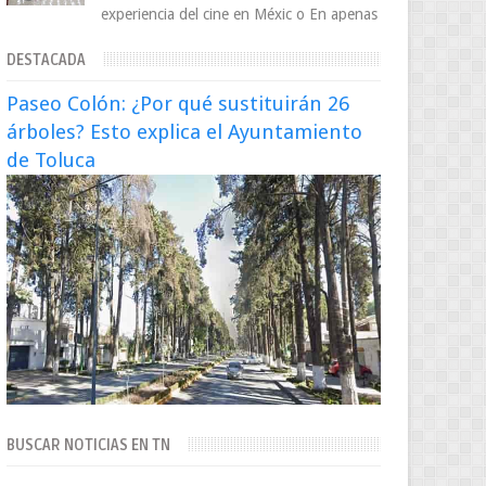
experiencia del cine en Méxic o En apenas
cuatro años, Cinedot ha demostrado que
DESTACADA
es posible reinve...
Paseo Colón: ¿Por qué sustituirán 26
árboles? Esto explica el Ayuntamiento
de Toluca
BUSCAR NOTICIAS EN TN