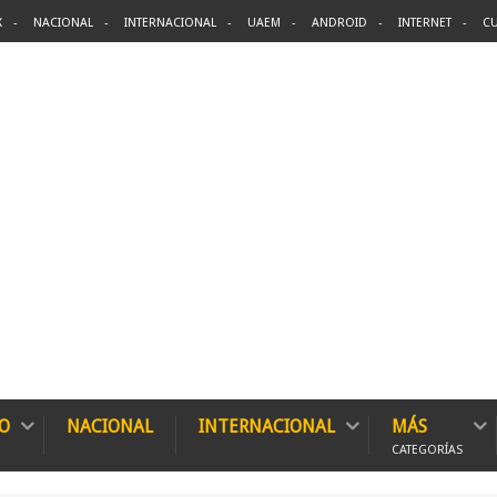
X
NACIONAL
INTERNACIONAL
UAEM
ANDROID
INTERNET
CU
O
NACIONAL
INTERNACIONAL
MÁS
CATEGORÍAS