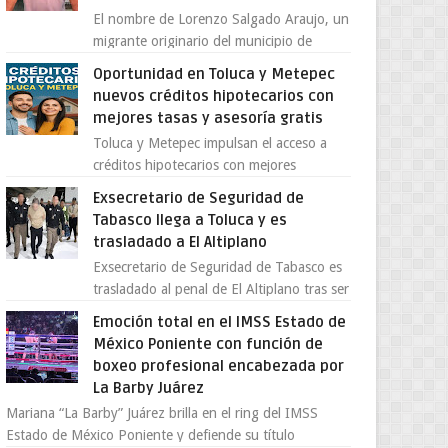
El nombre de Lorenzo Salgado Araujo, un
migrante originario del municipio de
Tlatlaya, Estado de México, se ha
Oportunidad en Toluca y Metepec
convertido en el centro de un...
nuevos créditos hipotecarios con
mejores tasas y asesoría gratis
Toluca y Metepec impulsan el acceso a
créditos hipotecarios con mejores
condiciones para las familias y
Exsecretario de Seguridad de
emprendedores Con la creciente neces...
Tabasco llega a Toluca y es
trasladado a El Altiplano
Exsecretario de Seguridad de Tabasco es
trasladado al penal de El Altiplano tras ser
extraditado a México El exsecretario de
Emoción total en el IMSS Estado de
Seguridad Públi...
México Poniente con función de
boxeo profesional encabezada por
La Barby Juárez
Mariana “La Barby” Juárez brilla en el ring del IMSS
Estado de México Poniente y defiende su título