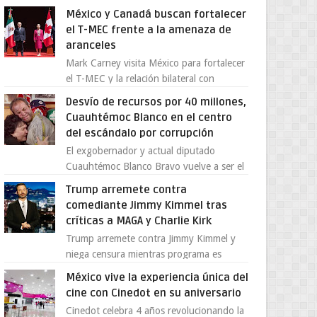
Supergallo La Unidad Deportiva Cuauhtémo...
México y Canadá buscan fortalecer
el T-MEC frente a la amenaza de
aranceles
Mark Carney visita México para fortalecer
el T-MEC y la relación bilateral con
Canadá En medio de la tensión comercial
Desvío de recursos por 40 millones,
provocada por la ofen...
Cuauhtémoc Blanco en el centro
del escándalo por corrupción
El exgobernador y actual diputado
Cuauhtémoc Blanco Bravo vuelve a ser el
centro de una tormenta política,
Trump arremete contra
enfrentando señalamientos por...
comediante Jimmy Kimmel tras
críticas a MAGA y Charlie Kirk
Trump arremete contra Jimmy Kimmel y
niega censura mientras programa es
cancelado La supuesta “cancelación” del
México vive la experiencia única del
programa Jimmy Kimmel Live! ...
cine con Cinedot en su aniversario
Cinedot celebra 4 años revolucionando la