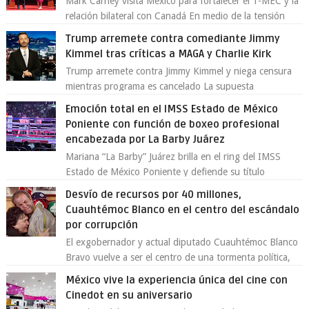
Mark Carney visita México para fortalecer el T-MEC y la
relación bilateral con Canadá En medio de la tensión
comercial provocada por la ofen...
Trump arremete contra comediante Jimmy
Kimmel tras críticas a MAGA y Charlie Kirk
Trump arremete contra Jimmy Kimmel y niega censura
mientras programa es cancelado La supuesta
“cancelación” del programa Jimmy Kimmel Live! ...
Emoción total en el IMSS Estado de México
Poniente con función de boxeo profesional
encabezada por La Barby Juárez
Mariana “La Barby” Juárez brilla en el ring del IMSS
Estado de México Poniente y defiende su título
Supergallo La Unidad Deportiva Cuauhtémo...
Desvío de recursos por 40 millones,
Cuauhtémoc Blanco en el centro del escándalo
por corrupción
El exgobernador y actual diputado Cuauhtémoc Blanco
Bravo vuelve a ser el centro de una tormenta política,
enfrentando señalamientos por...
México vive la experiencia única del cine con
Cinedot en su aniversario