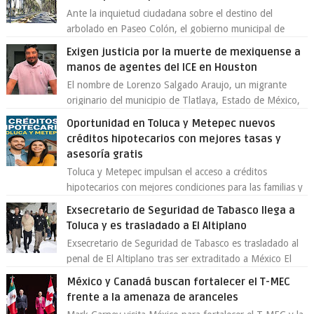
Ante la inquietud ciudadana sobre el destino del
arbolado en Paseo Colón, el gobierno municipal de
Toluca aclaró que solo 26 ejemplares será...
Exigen justicia por la muerte de mexiquense a
manos de agentes del ICE en Houston
El nombre de Lorenzo Salgado Araujo, un migrante
originario del municipio de Tlatlaya, Estado de México,
se ha convertido en el centro de un...
Oportunidad en Toluca y Metepec nuevos
créditos hipotecarios con mejores tasas y
asesoría gratis
Toluca y Metepec impulsan el acceso a créditos
hipotecarios con mejores condiciones para las familias y
emprendedores Con la creciente neces...
Exsecretario de Seguridad de Tabasco llega a
Toluca y es trasladado a El Altiplano
Exsecretario de Seguridad de Tabasco es trasladado al
penal de El Altiplano tras ser extraditado a México El
exsecretario de Seguridad Públi...
México y Canadá buscan fortalecer el T-MEC
frente a la amenaza de aranceles