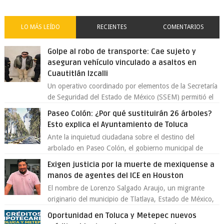
LO MÁS LEÍDO
RECIENTES
COMENTARIOS
Golpe al robo de transporte: Cae sujeto y
aseguran vehículo vinculado a asaltos en
Cuautitlán Izcalli
Un operativo coordinado por elementos de la Secretaría
de Seguridad del Estado de México (SSEM) permitió el
aseguramiento de un vehículo vin...
Paseo Colón: ¿Por qué sustituirán 26 árboles?
Esto explica el Ayuntamiento de Toluca
Ante la inquietud ciudadana sobre el destino del
arbolado en Paseo Colón, el gobierno municipal de
Toluca aclaró que solo 26 ejemplares será...
Exigen justicia por la muerte de mexiquense a
manos de agentes del ICE en Houston
El nombre de Lorenzo Salgado Araujo, un migrante
originario del municipio de Tlatlaya, Estado de México,
se ha convertido en el centro de un...
Oportunidad en Toluca y Metepec nuevos