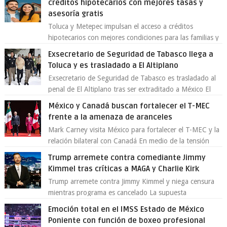
créditos hipotecarios con mejores tasas y
asesoría gratis
Toluca y Metepec impulsan el acceso a créditos
hipotecarios con mejores condiciones para las familias y
emprendedores Con la creciente neces...
Exsecretario de Seguridad de Tabasco llega a
Toluca y es trasladado a El Altiplano
Exsecretario de Seguridad de Tabasco es trasladado al
penal de El Altiplano tras ser extraditado a México El
exsecretario de Seguridad Públi...
México y Canadá buscan fortalecer el T-MEC
frente a la amenaza de aranceles
Mark Carney visita México para fortalecer el T-MEC y la
relación bilateral con Canadá En medio de la tensión
comercial provocada por la ofen...
Trump arremete contra comediante Jimmy
Kimmel tras críticas a MAGA y Charlie Kirk
Trump arremete contra Jimmy Kimmel y niega censura
mientras programa es cancelado La supuesta
“cancelación” del programa Jimmy Kimmel Live! ...
Emoción total en el IMSS Estado de México
Poniente con función de boxeo profesional