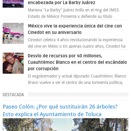
encabezada por La Barby Juárez
Mariana “La Barby” Juárez brilla en el ring del IMSS
Estado de México Poniente y defiende su título
Supergallo La Unidad Deportiva Cuauhtémo...
México vive la experiencia única del cine con
Cinedot en su aniversario
Cinedot celebra 4 años revolucionando la experiencia
del cine en Méxic o En apenas cuatro años, Cinedot ha
demostrado que es posible reinve...
Desvío de recursos por 40 millones,
Cuauhtémoc Blanco en el centro del escándalo
por corrupción
El exgobernador y actual diputado Cuauhtémoc Blanco
Bravo vuelve a ser el centro de una tormenta política,
enfrentando señalamientos por...
DESTACADA
Paseo Colón: ¿Por qué sustituirán 26 árboles?
Esto explica el Ayuntamiento de Toluca