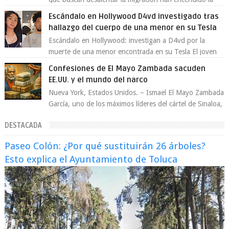
polémica en México, luego de ser tr...
Escándalo en Hollywood D4vd investigado tras
hallazgo del cuerpo de una menor en su Tesla
Escándalo en Hollywood: investigan a D4vd por la
muerte de una menor encontrada en su Tesla El joven
artista David Anthony Burke, mejor cono...
Confesiones de El Mayo Zambada sacuden
EE.UU. y el mundo del narco
Nueva York, Estados Unidos. – Ismael El Mayo Zambada
García, uno de los máximos líderes del cártel de Sinaloa,
se declaró culpable este lun...
DESTACADA
Paseo Colón: ¿Por qué sustituirán 26 árboles?
Esto explica el Ayuntamiento de Toluca