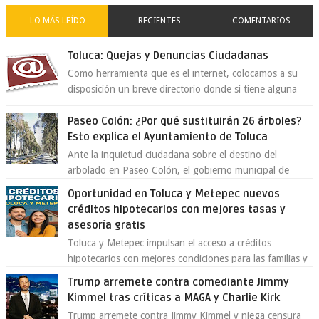
LO MÁS LEÍDO
RECIENTES
COMENTARIOS
Toluca: Quejas y Denuncias Ciudadanas
Como herramienta que es el internet, colocamos a su
disposición un breve directorio donde si tiene alguna
queja o denuncia ciudadana la e...
Paseo Colón: ¿Por qué sustituirán 26 árboles?
Esto explica el Ayuntamiento de Toluca
Ante la inquietud ciudadana sobre el destino del
arbolado en Paseo Colón, el gobierno municipal de
Toluca aclaró que solo 26 ejemplares será...
Oportunidad en Toluca y Metepec nuevos
créditos hipotecarios con mejores tasas y
asesoría gratis
Toluca y Metepec impulsan el acceso a créditos
hipotecarios con mejores condiciones para las familias y
emprendedores Con la creciente neces...
Trump arremete contra comediante Jimmy
Kimmel tras críticas a MAGA y Charlie Kirk
Trump arremete contra Jimmy Kimmel y niega censura