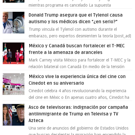
mientras programa es cancelado La supuesta
“cancelación” del programa Jimmy Kimmel Live! ...
Donald Trump asegura que el Tylenol causa
autismo y los médicos dicen “¿en serio?”
Trump vincula el Tylenol con autismo durante el
embarazo, pero expertos desmienten la teoría [post_ad]
En un nuevo episodio de declaraciones...
México y Canadá buscan fortalecer el T-MEC
frente a la amenaza de aranceles
Mark Carney visita México para fortalecer el T-MEC y la
relación bilateral con Canadá En medio de la tensión
comercial provocada por la ofen...
México vive la experiencia única del cine con
Cinedot en su aniversario
Cinedot celebra 4 años revolucionando la experiencia
del cine en Méxic o En apenas cuatro años, Cinedot ha
demostrado que es posible reinve...
Asco de televisoras: indignación por campaña
antiinmigrante de Trump en Televisa y TV
Azteca
Una serie de anuncios del gobierno de Estados Unidos
que buscan desalentar la migración han encendido la