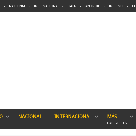
X
NACIONAL
INTERNACIONAL
UAEM
ANDROID
INTERNET
CU
O
NACIONAL
INTERNACIONAL
MÁS
CATEGORÍAS