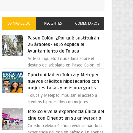
LO MÁS LEÍDO
RECIENTES
COMENTARIOS
Paseo Colón: ¿Por qué sustituirán
26 árboles? Esto explica el
Ayuntamiento de Toluca
Ante la inquietud ciudadana sobre el
destino del arbolado en Paseo Colón, el
gobierno municipal de Toluca aclaró que
Oportunidad en Toluca y Metepec
solo 26 ejemplares será...
nuevos créditos hipotecarios con
mejores tasas y asesoría gratis
Toluca y Metepec impulsan el acceso a
créditos hipotecarios con mejores
condiciones para las familias y
México vive la experiencia única del
emprendedores Con la creciente neces...
cine con Cinedot en su aniversario
Cinedot celebra 4 años revolucionando la
experiencia del cine en Méxic o En apenas