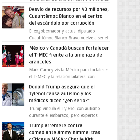
cuatro años, Cinedot ha demostrado que
Desvío de recursos por 40 millones,
es posible reinve...
Cuauhtémoc Blanco en el centro
del escándalo por corrupción
El exgobernador y actual diputado
Cuauhtémoc Blanco Bravo vuelve a ser el
centro de una tormenta política,
México y Canadá buscan fortalecer
enfrentando señalamientos por...
el T-MEC frente a la amenaza de
aranceles
Mark Carney visita México para fortalecer
el T-MEC y la relación bilateral con
Canadá En medio de la tensión comercial
Donald Trump asegura que el
provocada por la ofen...
Tylenol causa autismo y los
médicos dicen “¿en serio?”
Trump vincula el Tylenol con autismo
durante el embarazo, pero expertos
desmienten la teoría [post_ad] En un
Trump arremete contra
nuevo episodio de declaraciones...
comediante Jimmy Kimmel tras
críticas a MAGA y Charlie Kirk