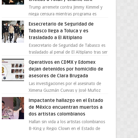
Trump arremete contra Jimmy Kimmel y
niega censura mientras programa es
cancelado La supuesta “cancelación” del
Exsecretario de Seguridad de
programa Jimmy Kimmel Live! ...
Tabasco llega a Toluca y es
trasladado a El Altiplano
Exsecretario de Seguridad de Tabasco es
trasladado al penal de El Altiplano tras ser
extraditado a México El exsecretario de
Operativos en CDMX y Edomex
Seguridad Públi...
dejan detenidos por homicidio de
asesores de Clara Brugada
Las investigaciones por el asesinato de
Ximena Guzmán Cuevas y José Muñoz
Vega, secretaria particular y coordinador
Impactante hallazgo en el Estado
de asesores de la jefa d...
de México encuentran muertos a
dos artistas colombianos
Hallan sin vida a los artistas colombianos
B-King y Regio Clown en el Estado de
México El mundo de la música urbana y la