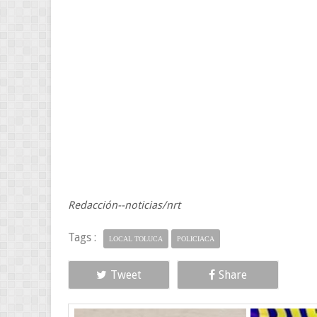
Redacción--noticias/nrt
Tags :
LOCAL TOLUCA
POLICIACA
Tweet
Share