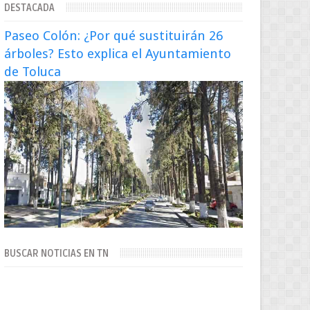
DESTACADA
escena artística en...
Paseo Colón: ¿Por qué sustituirán 26
árboles? Esto explica el Ayuntamiento
de Toluca
BUSCAR NOTICIAS EN TN