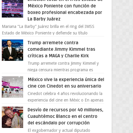
provocada por la ofen...
México Poniente con función de
boxeo profesional encabezada por
La Barby Juárez
Mariana “La Barby” Juárez brilla en el ring del IMSS
Estado de México Poniente y defiende su título
Supergallo La Unidad Deportiva Cuauhtémo...
Trump arremete contra
comediante Jimmy Kimmel tras
críticas a MAGA y Charlie Kirk
Trump arremete contra Jimmy Kimmel y
niega censura mientras programa es
cancelado La supuesta “cancelación” del
México vive la experiencia única del
programa Jimmy Kimmel Live! ...
cine con Cinedot en su aniversario
Cinedot celebra 4 años revolucionando la
experiencia del cine en Méxic o En apenas
cuatro años, Cinedot ha demostrado que
Desvío de recursos por 40 millones,
es posible reinve...
Cuauhtémoc Blanco en el centro
del escándalo por corrupción
El exgobernador y actual diputado