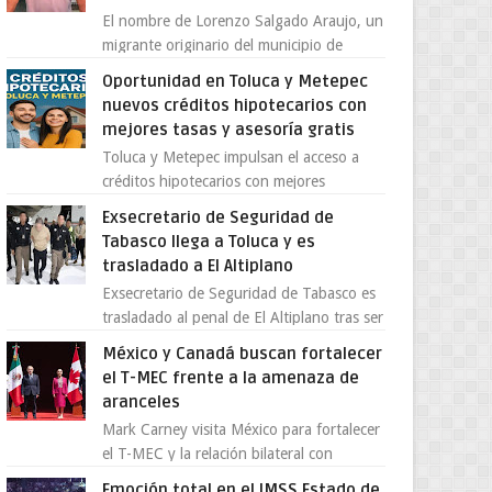
El nombre de Lorenzo Salgado Araujo, un
migrante originario del municipio de
Tlatlaya, Estado de México, se ha
Oportunidad en Toluca y Metepec
convertido en el centro de un...
nuevos créditos hipotecarios con
mejores tasas y asesoría gratis
Toluca y Metepec impulsan el acceso a
créditos hipotecarios con mejores
condiciones para las familias y
Exsecretario de Seguridad de
emprendedores Con la creciente neces...
Tabasco llega a Toluca y es
trasladado a El Altiplano
Exsecretario de Seguridad de Tabasco es
trasladado al penal de El Altiplano tras ser
extraditado a México El exsecretario de
México y Canadá buscan fortalecer
Seguridad Públi...
el T-MEC frente a la amenaza de
aranceles
Mark Carney visita México para fortalecer
el T-MEC y la relación bilateral con
Canadá En medio de la tensión comercial
Emoción total en el IMSS Estado de