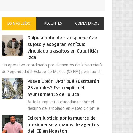
LO MÁS LEÍDO
RECIENTES
COMENTARIOS
Golpe al robo de transporte: Cae
sujeto y aseguran vehículo
vinculado a asaltos en Cuautitlán
Izcalli
Un operativo coordinado por elementos de la Secretaría
de Seguridad del Estado de México (SSEM) permitió el
aseguramiento de un vehículo vin...
Paseo Colón: ¿Por qué sustituirán
26 árboles? Esto explica el
Ayuntamiento de Toluca
Ante la inquietud ciudadana sobre el
destino del arbolado en Paseo Colón, el
gobierno municipal de Toluca aclaró que
Exigen justicia por la muerte de
solo 26 ejemplares será...
mexiquense a manos de agentes
del ICE en Houston