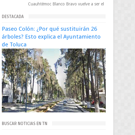
Cuauhtémoc Blanco Bravo vuelve a ser el
centro de una tormenta política,
DESTACADA
enfrentando señalamientos por...
Paseo Colón: ¿Por qué sustituirán 26
árboles? Esto explica el Ayuntamiento
de Toluca
BUSCAR NOTICIAS EN TN