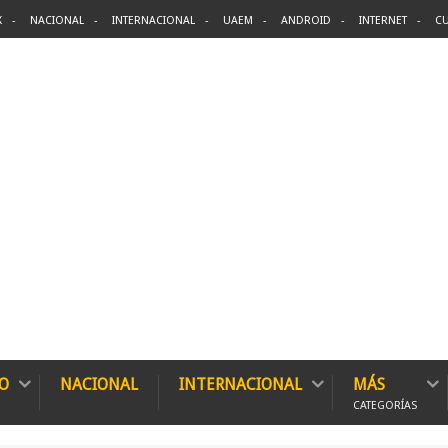
X
NACIONAL
INTERNACIONAL
UAEM
ANDROID
INTERNET
CU
O
NACIONAL
INTERNACIONAL
MÁS
CATEGORÍAS