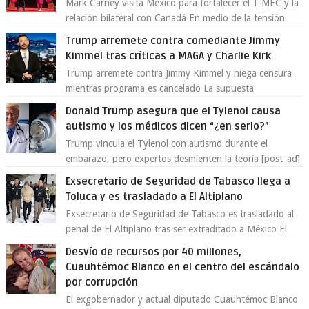
Mark Carney visita México para fortalecer el T-MEC y la
relación bilateral con Canadá En medio de la tensión
comercial provocada por la ofen...
Trump arremete contra comediante Jimmy
Kimmel tras críticas a MAGA y Charlie Kirk
Trump arremete contra Jimmy Kimmel y niega censura
mientras programa es cancelado La supuesta
“cancelación” del programa Jimmy Kimmel Live! ...
Donald Trump asegura que el Tylenol causa
autismo y los médicos dicen “¿en serio?”
Trump vincula el Tylenol con autismo durante el
embarazo, pero expertos desmienten la teoría [post_ad]
En un nuevo episodio de declaraciones...
Exsecretario de Seguridad de Tabasco llega a
Toluca y es trasladado a El Altiplano
Exsecretario de Seguridad de Tabasco es trasladado al
penal de El Altiplano tras ser extraditado a México El
exsecretario de Seguridad Públi...
Desvío de recursos por 40 millones,
Cuauhtémoc Blanco en el centro del escándalo
por corrupción
El exgobernador y actual diputado Cuauhtémoc Blanco