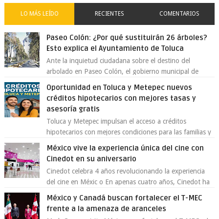
LO MÁS LEÍDO
RECIENTES
COMENTARIOS
Paseo Colón: ¿Por qué sustituirán 26 árboles?
Esto explica el Ayuntamiento de Toluca
Ante la inquietud ciudadana sobre el destino del
arbolado en Paseo Colón, el gobierno municipal de
Toluca aclaró que solo 26 ejemplares será...
Oportunidad en Toluca y Metepec nuevos
créditos hipotecarios con mejores tasas y
asesoría gratis
Toluca y Metepec impulsan el acceso a créditos
hipotecarios con mejores condiciones para las familias y
emprendedores Con la creciente neces...
México vive la experiencia única del cine con
Cinedot en su aniversario
Cinedot celebra 4 años revolucionando la experiencia
del cine en Méxic o En apenas cuatro años, Cinedot ha
demostrado que es posible reinve...
México y Canadá buscan fortalecer el T-MEC
frente a la amenaza de aranceles