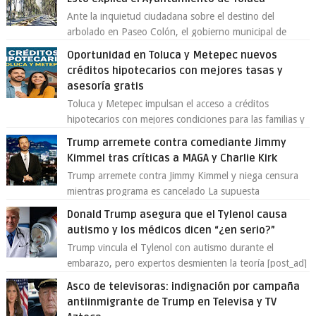
Ante la inquietud ciudadana sobre el destino del
arbolado en Paseo Colón, el gobierno municipal de
Toluca aclaró que solo 26 ejemplares será...
Oportunidad en Toluca y Metepec nuevos
créditos hipotecarios con mejores tasas y
asesoría gratis
Toluca y Metepec impulsan el acceso a créditos
hipotecarios con mejores condiciones para las familias y
emprendedores Con la creciente neces...
Trump arremete contra comediante Jimmy
Kimmel tras críticas a MAGA y Charlie Kirk
Trump arremete contra Jimmy Kimmel y niega censura
mientras programa es cancelado La supuesta
“cancelación” del programa Jimmy Kimmel Live! ...
Donald Trump asegura que el Tylenol causa
autismo y los médicos dicen “¿en serio?”
Trump vincula el Tylenol con autismo durante el
embarazo, pero expertos desmienten la teoría [post_ad]
En un nuevo episodio de declaraciones...
Asco de televisoras: indignación por campaña
antiinmigrante de Trump en Televisa y TV