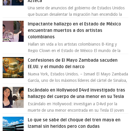
Azteca
Una serie de anuncios del gobierno de Estados Unidos
que buscan desalentar la migración han encendido la
polémica en México, luego de ser tr...
Impactante hallazgo en el Estado de México
encuentran muertos a dos artistas
colombianos
Hallan sin vida a los artistas colombianos B-King y
Regio Clown en el Estado de México El mundo de la
música urbana y la escena artística en...
Confesiones de El Mayo Zambada sacuden
EE.UU. y el mundo del narco
Nueva York, Estados Unidos. – Ismael El Mayo Zambada
García, uno de los máximos líderes del cártel de Sinaloa,
se declaró culpable este lun...
Escándalo en Hollywood D4vd investigado tras
hallazgo del cuerpo de una menor en su Tesla
Escándalo en Hollywood: investigan a D4vd por la
muerte de una menor encontrada en su Tesla El joven
artista David Anthony Burke, mejor cono...
Lo que se sabe del choque del tren maya en
Izamal sin heridos pero con dudas