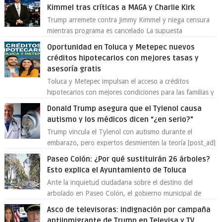
Kimmel tras críticas a MAGA y Charlie Kirk
Trump arremete contra Jimmy Kimmel y niega censura
mientras programa es cancelado La supuesta
“cancelación” del programa Jimmy Kimmel Live! ...
Oportunidad en Toluca y Metepec nuevos
créditos hipotecarios con mejores tasas y
asesoría gratis
Toluca y Metepec impulsan el acceso a créditos
hipotecarios con mejores condiciones para las familias y
emprendedores Con la creciente neces...
Donald Trump asegura que el Tylenol causa
autismo y los médicos dicen “¿en serio?”
Trump vincula el Tylenol con autismo durante el
embarazo, pero expertos desmienten la teoría [post_ad]
En un nuevo episodio de declaraciones...
Paseo Colón: ¿Por qué sustituirán 26 árboles?
Esto explica el Ayuntamiento de Toluca
Ante la inquietud ciudadana sobre el destino del
arbolado en Paseo Colón, el gobierno municipal de
Toluca aclaró que solo 26 ejemplares será...
Asco de televisoras: indignación por campaña
antiinmigrante de Trump en Televisa y TV