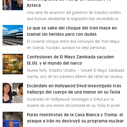
Azteca
Una serie de anuncios del gobierno de Estados Unidos
que buscan desalentar la migración han encendido la
polémica en México, luego de ser tr...
Lo que se sabe del choque del tren maya en
Izamal sin heridos pero con dudas
El reciente choque entre dos convoyes del Tren Maya
en Izamal, Yucatán, aunque no dejó personas
lesionadas, volvió a encender las alarmas so...
Confesiones de El Mayo Zambada sacuden
EE.UU. y el mundo del narco
Nueva York, Estados Unidos. – Ismael El Mayo Zambada
García, uno de los máximos líderes del cártel de Sinaloa,
se declaró culpable este lun...
Escándalo en Hollywood D4vd investigado tras
hallazgo del cuerpo de una menor en su Tesla
Escándalo en Hollywood: investigan a D4vd por la
muerte de una menor encontrada en su Tesla El joven
artista David Anthony Burke, mejor cono...
Puras mentirotas de la Casa Blanca y Trump: el
ataque a Irán no destruyó su programa nuclear