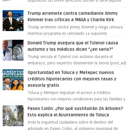
disposición un breve directorio donde si tiene alguna
queja o denuncia ciudadana la e...
Trump arremete contra comediante Jimmy
Kimmel tras críticas a MAGA y Charlie Kirk
Trump arremete contra Jimmy Kimmel y niega censura
mientras programa es cancelado La supuesta
“cancelación” del programa Jimmy Kimmel Live! ...
Donald Trump asegura que el Tylenol causa
autismo y los médicos dicen “¿en serio?”
Trump vincula el Tylenol con autismo durante el
embarazo, pero expertos desmienten la teoría [post_ad]
En un nuevo episodio de declaraciones...
Oportunidad en Toluca y Metepec nuevos
créditos hipotecarios con mejores tasas y
asesoría gratis
Toluca y Metepec impulsan el acceso a créditos
hipotecarios con mejores condiciones para las familias y
emprendedores Con la creciente neces...
Paseo Colón: ¿Por qué sustituirán 26 árboles?
Esto explica el Ayuntamiento de Toluca
Ante la inquietud ciudadana sobre el destino del
arbolado en Paseo Colón, el gobierno municipal de