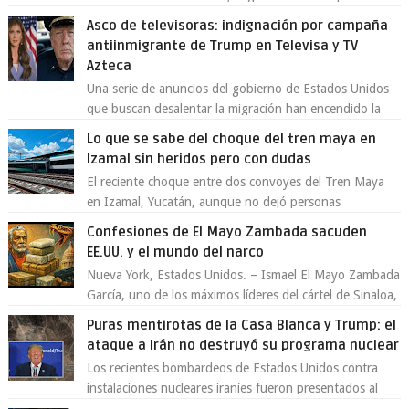
Toluca aclaró que solo 26 ejemplares será...
Asco de televisoras: indignación por campaña
antiinmigrante de Trump en Televisa y TV
Azteca
Una serie de anuncios del gobierno de Estados Unidos
que buscan desalentar la migración han encendido la
polémica en México, luego de ser tr...
Lo que se sabe del choque del tren maya en
Izamal sin heridos pero con dudas
El reciente choque entre dos convoyes del Tren Maya
en Izamal, Yucatán, aunque no dejó personas
lesionadas, volvió a encender las alarmas so...
Confesiones de El Mayo Zambada sacuden
EE.UU. y el mundo del narco
Nueva York, Estados Unidos. – Ismael El Mayo Zambada
García, uno de los máximos líderes del cártel de Sinaloa,
se declaró culpable este lun...
Puras mentirotas de la Casa Blanca y Trump: el
ataque a Irán no destruyó su programa nuclear
Los recientes bombardeos de Estados Unidos contra
instalaciones nucleares iraníes fueron presentados al
mundo como una “operación quirúrgica...