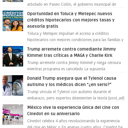
arbolado en Paseo Colón, el gobierno municipal de
Toluca aclaró que solo 26 ejemplares será...
Oportunidad en Toluca y Metepec nuevos
créditos hipotecarios con mejores tasas y
asesoría gratis
Toluca y Metepec impulsan el acceso a créditos
hipotecarios con mejores condiciones para las familias y
emprendedores Con la creciente neces...
Trump arremete contra comediante Jimmy
Kimmel tras críticas a MAGA y Charlie Kirk
Trump arremete contra Jimmy Kimmel y niega censura
mientras programa es cancelado La supuesta
“cancelación” del programa Jimmy Kimmel Live! ...
Donald Trump asegura que el Tylenol causa
autismo y los médicos dicen “¿en serio?”
Trump vincula el Tylenol con autismo durante el
embarazo, pero expertos desmienten la teoría [post_ad]
En un nuevo episodio de declaraciones...
México vive la experiencia única del cine con
Cinedot en su aniversario
Cinedot celebra 4 años revolucionando la experiencia
del cine en Méxic o En apenas cuatro años, Cinedot ha