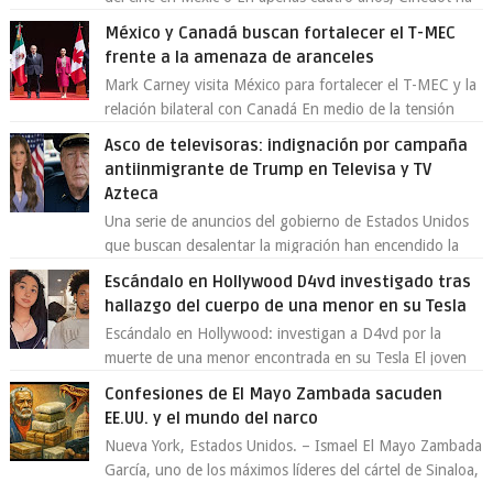
demostrado que es posible reinve...
México y Canadá buscan fortalecer el T-MEC
frente a la amenaza de aranceles
Mark Carney visita México para fortalecer el T-MEC y la
relación bilateral con Canadá En medio de la tensión
comercial provocada por la ofen...
Asco de televisoras: indignación por campaña
antiinmigrante de Trump en Televisa y TV
Azteca
Una serie de anuncios del gobierno de Estados Unidos
que buscan desalentar la migración han encendido la
polémica en México, luego de ser tr...
Escándalo en Hollywood D4vd investigado tras
hallazgo del cuerpo de una menor en su Tesla
Escándalo en Hollywood: investigan a D4vd por la
muerte de una menor encontrada en su Tesla El joven
artista David Anthony Burke, mejor cono...
Confesiones de El Mayo Zambada sacuden
EE.UU. y el mundo del narco
Nueva York, Estados Unidos. – Ismael El Mayo Zambada
García, uno de los máximos líderes del cártel de Sinaloa,