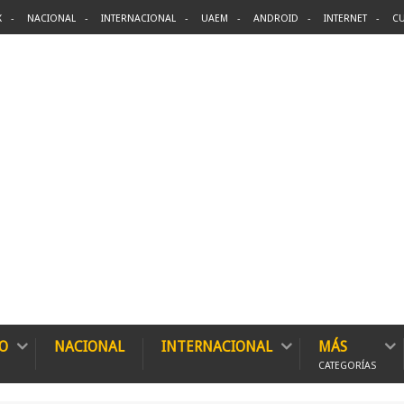
X
NACIONAL
INTERNACIONAL
UAEM
ANDROID
INTERNET
CU
O
NACIONAL
INTERNACIONAL
MÁS
CATEGORÍAS