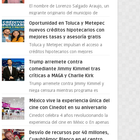
El nombre de Lorenzo Salgado Araujo, un
migrante originario del municipio de
Tlatlaya, Estado de México, se ha
Oportunidad en Toluca y Metepec
convertido en el centro de un...
nuevos créditos hipotecarios con
mejores tasas y asesoría gratis
Toluca y Metepec impulsan el acceso a
créditos hipotecarios con mejores
condiciones para las familias y
Trump arremete contra
emprendedores Con la creciente neces...
comediante Jimmy Kimmel tras
críticas a MAGA y Charlie Kirk
Trump arremete contra Jimmy Kimmel y
niega censura mientras programa es
cancelado La supuesta “cancelación” del
México vive la experiencia única del
programa Jimmy Kimmel Live! ...
cine con Cinedot en su aniversario
Cinedot celebra 4 años revolucionando la
experiencia del cine en Méxic o En apenas
cuatro años, Cinedot ha demostrado que
Desvío de recursos por 40 millones,
es posible reinve...
Cuauhtémoc Blanco en el centro