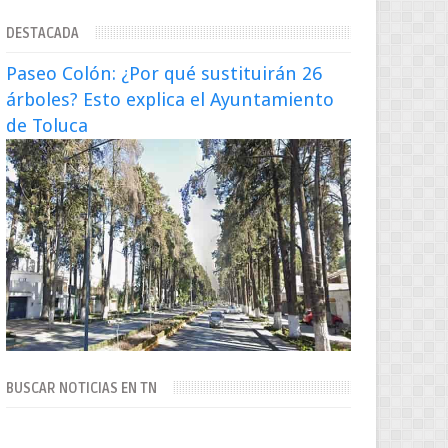
extraditado a México El exsecretario de
DESTACADA
Seguridad Públi...
Paseo Colón: ¿Por qué sustituirán 26
árboles? Esto explica el Ayuntamiento
de Toluca
BUSCAR NOTICIAS EN TN