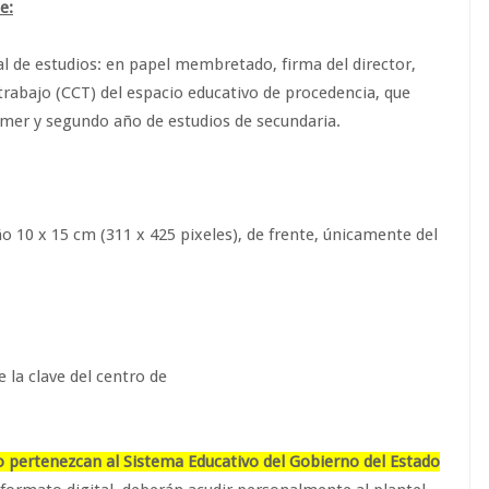
e:
ial de estudios: en papel membretado, firma del director,
e trabajo (CCT) del espacio educativo de procedencia, que
imer y segundo año de estudios de secundaria.
o 10 x 15 cm (311 x 425 pixeles), de frente, únicamente del
 la clave del centro de
o pertenezcan al Sistema Educativo del Gobierno del Estado