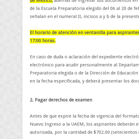
de México,
además de ingresar sus documentos en f
de la Escuela Preparatoria elegido del 06 al 20 de 
señalan en el numeral II, incisos a y b de la presen
El horario de atención en ventanilla para aspirante
17:00 horas.
En caso de duda o aclaración del expediente electrón
electrónico para acudir personalmente al Departame
Preparatoria elegida o de la Dirección de Educación
en la fecha especificada, y deberá presentar los do
2. Pagar derechos de examen
Antes de que expire la fecha de vigencia del format
Nuevo Ingreso a la UAEM, los aspirantes deberán ef
autorizada, por la cantidad de $702.00 (setecientos