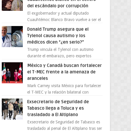
del escándalo por corrupción
El exgobernador y actual diputado
Cuauhtémoc Blanco Bravo vuelve a ser el
centro de una tormenta política,
Donald Trump asegura que el
enfrentando señalamientos por...
Tylenol causa autismo y los
médicos dicen “¿en serio?”
Trump vincula el Tylenol con autismo
durante el embarazo, pero expertos
desmienten la teoría [post_ad] En un
México y Canadá buscan fortalecer
nuevo episodio de declaraciones...
el T-MEC frente a la amenaza de
aranceles
Mark Carney visita México para fortalecer
el T-MEC y la relación bilateral con
Canadá En medio de la tensión comercial
Exsecretario de Seguridad de
provocada por la ofen...
Tabasco llega a Toluca y es
trasladado a El Altiplano
Exsecretario de Seguridad de Tabasco es
trasladado al penal de El Altiplano tras ser