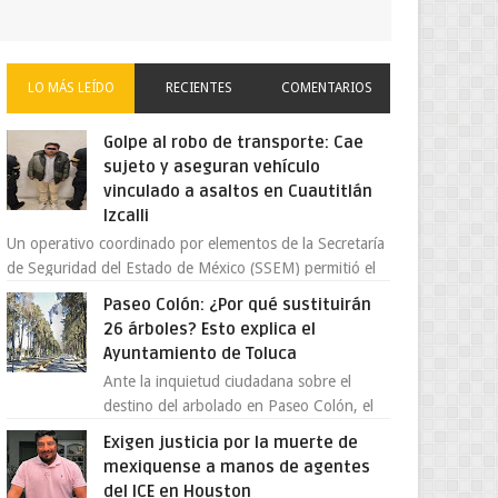
LO MÁS LEÍDO
RECIENTES
COMENTARIOS
Golpe al robo de transporte: Cae
sujeto y aseguran vehículo
vinculado a asaltos en Cuautitlán
Izcalli
Un operativo coordinado por elementos de la Secretaría
de Seguridad del Estado de México (SSEM) permitió el
aseguramiento de un vehículo vin...
Paseo Colón: ¿Por qué sustituirán
26 árboles? Esto explica el
Ayuntamiento de Toluca
Ante la inquietud ciudadana sobre el
destino del arbolado en Paseo Colón, el
gobierno municipal de Toluca aclaró que
Exigen justicia por la muerte de
solo 26 ejemplares será...
mexiquense a manos de agentes
del ICE en Houston