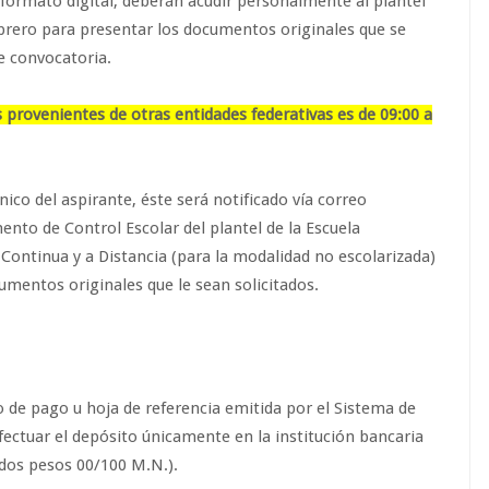
ormato digital, deberán acudir personalmente al plantel
febrero para presentar los documentos originales que se
te convocatoria.
s provenientes de otras entidades federativas es de 09:00 a
ico del aspirante, éste será notificado vía correo
nto de Control Escolar del plantel de la Escuela
 Continua y a Distancia (para la modalidad no escolarizada)
cumentos originales que le sean solicitados.
o de pago u hoja de referencia emitida por el Sistema de
ectuar el depósito únicamente en la institución bancaria
 dos pesos 00/100 M.N.).