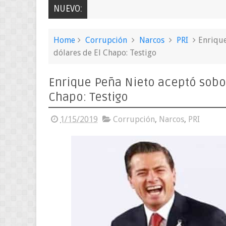
NUEVO:
Home
Corrupción
Narcos
PRI
Enrique
dólares de El Chapo: Testigo
Enrique Peña Nieto aceptó sobo
Chapo: Testigo
1/15/2019
Corrupción
,
Narcos
,
PRI