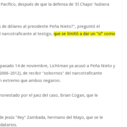
 Pacífico, después de que la defensa de 'El Chapo' hubiera
de dólares al presidente Peña Nieto?", preguntó el
 narcotraficante al testigo,
que se limitó a dar un "sí" como
el pasado 14 de noviembre, Lichtman ya acusó a Peña Nieto y
2006-2012), de recibir "sobornos" del narcotraficante
Un extremo que ambos negaron.
onestado por el juez del caso, Brian Cogan, que le
de Jesús "Rey" Zambada, hermano del Mayo, que se le
datarios.