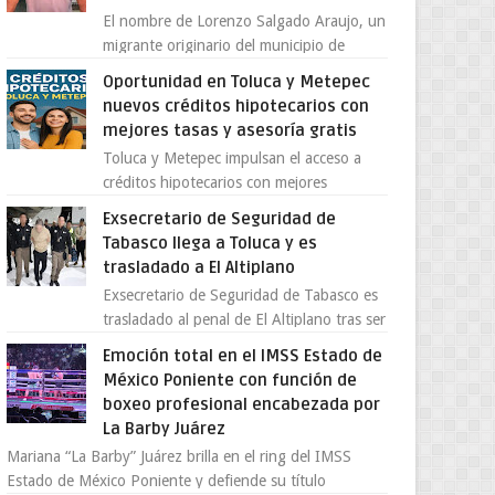
El nombre de Lorenzo Salgado Araujo, un
migrante originario del municipio de
Tlatlaya, Estado de México, se ha
Oportunidad en Toluca y Metepec
convertido en el centro de un...
nuevos créditos hipotecarios con
mejores tasas y asesoría gratis
Toluca y Metepec impulsan el acceso a
créditos hipotecarios con mejores
condiciones para las familias y
Exsecretario de Seguridad de
emprendedores Con la creciente neces...
Tabasco llega a Toluca y es
trasladado a El Altiplano
Exsecretario de Seguridad de Tabasco es
trasladado al penal de El Altiplano tras ser
extraditado a México El exsecretario de
Emoción total en el IMSS Estado de
Seguridad Públi...
México Poniente con función de
boxeo profesional encabezada por
La Barby Juárez
Mariana “La Barby” Juárez brilla en el ring del IMSS
Estado de México Poniente y defiende su título