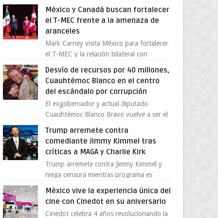
Supergallo La Unidad Deportiva Cuauhtémo...
México y Canadá buscan fortalecer
el T-MEC frente a la amenaza de
aranceles
Mark Carney visita México para fortalecer
el T-MEC y la relación bilateral con
Canadá En medio de la tensión comercial
Desvío de recursos por 40 millones,
provocada por la ofen...
Cuauhtémoc Blanco en el centro
del escándalo por corrupción
El exgobernador y actual diputado
Cuauhtémoc Blanco Bravo vuelve a ser el
centro de una tormenta política,
Trump arremete contra
enfrentando señalamientos por...
comediante Jimmy Kimmel tras
críticas a MAGA y Charlie Kirk
Trump arremete contra Jimmy Kimmel y
niega censura mientras programa es
cancelado La supuesta “cancelación” del
México vive la experiencia única del
programa Jimmy Kimmel Live! ...
cine con Cinedot en su aniversario
Cinedot celebra 4 años revolucionando la