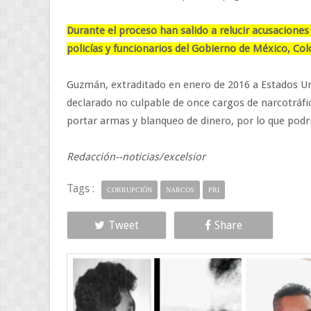
Durante el proceso han salido a relucir acusaciones 
policías y funcionarios del Gobierno de México, Co
Guzmán, extraditado en enero de 2016 a Estados U
declarado no culpable de once cargos de narcotráfi
portar armas y blanqueo de dinero, por lo que podr
Redacción--noticias/excelsior
Tags :
CORRUPCIÓN
NARCOS
PRI
Tweet
Share