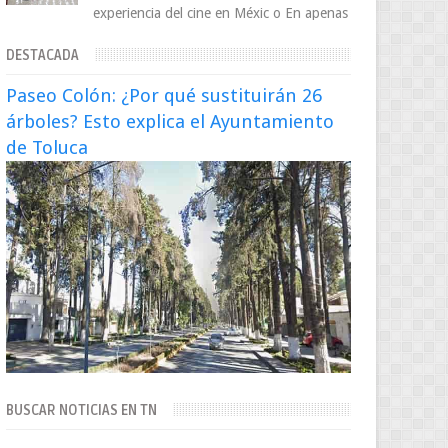
experiencia del cine en Méxic o En apenas
cuatro años, Cinedot ha demostrado que
DESTACADA
es posible reinve...
Paseo Colón: ¿Por qué sustituirán 26
árboles? Esto explica el Ayuntamiento
de Toluca
BUSCAR NOTICIAS EN TN