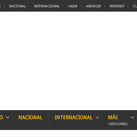
X
NACIONAL
INTERNACIONAL
UAEM
ANDROID
INTERNET
CU
O
NACIONAL
INTERNACIONAL
MÁS
CATEGORÍAS