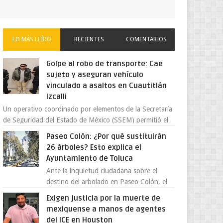
LO MÁS LEÍDO
RECIENTES
COMENTARIOS
Golpe al robo de transporte: Cae
sujeto y aseguran vehículo
vinculado a asaltos en Cuautitlán
Izcalli
Un operativo coordinado por elementos de la Secretaría
de Seguridad del Estado de México (SSEM) permitió el
aseguramiento de un vehículo vin...
Paseo Colón: ¿Por qué sustituirán
26 árboles? Esto explica el
Ayuntamiento de Toluca
Ante la inquietud ciudadana sobre el
destino del arbolado en Paseo Colón, el
gobierno municipal de Toluca aclaró que
Exigen justicia por la muerte de
solo 26 ejemplares será...
mexiquense a manos de agentes
del ICE en Houston