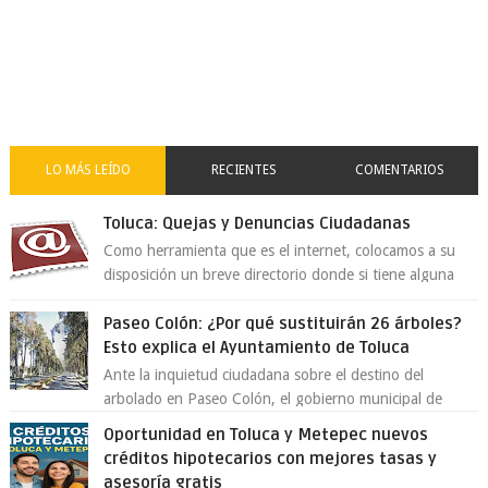
LO MÁS LEÍDO
RECIENTES
COMENTARIOS
Toluca: Quejas y Denuncias Ciudadanas
Como herramienta que es el internet, colocamos a su
disposición un breve directorio donde si tiene alguna
queja o denuncia ciudadana la e...
Paseo Colón: ¿Por qué sustituirán 26 árboles?
Esto explica el Ayuntamiento de Toluca
Ante la inquietud ciudadana sobre el destino del
arbolado en Paseo Colón, el gobierno municipal de
Toluca aclaró que solo 26 ejemplares será...
Oportunidad en Toluca y Metepec nuevos
créditos hipotecarios con mejores tasas y
asesoría gratis