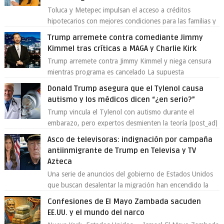
Toluca y Metepec impulsan el acceso a créditos
hipotecarios con mejores condiciones para las familias y
emprendedores Con la creciente neces...
Trump arremete contra comediante Jimmy
Kimmel tras críticas a MAGA y Charlie Kirk
Trump arremete contra Jimmy Kimmel y niega censura
mientras programa es cancelado La supuesta
“cancelación” del programa Jimmy Kimmel Live! ...
Donald Trump asegura que el Tylenol causa
autismo y los médicos dicen “¿en serio?”
Trump vincula el Tylenol con autismo durante el
embarazo, pero expertos desmienten la teoría [post_ad]
En un nuevo episodio de declaraciones...
Asco de televisoras: indignación por campaña
antiinmigrante de Trump en Televisa y TV
Azteca
Una serie de anuncios del gobierno de Estados Unidos
que buscan desalentar la migración han encendido la
polémica en México, luego de ser tr...
Confesiones de El Mayo Zambada sacuden
EE.UU. y el mundo del narco