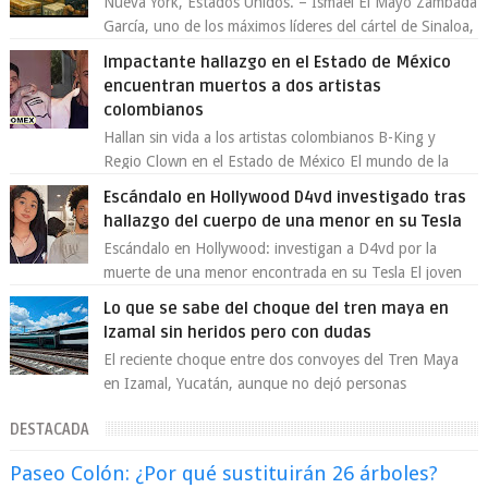
Nueva York, Estados Unidos. – Ismael El Mayo Zambada
García, uno de los máximos líderes del cártel de Sinaloa,
se declaró culpable este lun...
Impactante hallazgo en el Estado de México
encuentran muertos a dos artistas
colombianos
Hallan sin vida a los artistas colombianos B-King y
Regio Clown en el Estado de México El mundo de la
música urbana y la escena artística en...
Escándalo en Hollywood D4vd investigado tras
hallazgo del cuerpo de una menor en su Tesla
Escándalo en Hollywood: investigan a D4vd por la
muerte de una menor encontrada en su Tesla El joven
artista David Anthony Burke, mejor cono...
Lo que se sabe del choque del tren maya en
Izamal sin heridos pero con dudas
El reciente choque entre dos convoyes del Tren Maya
en Izamal, Yucatán, aunque no dejó personas
lesionadas, volvió a encender las alarmas so...
DESTACADA
Paseo Colón: ¿Por qué sustituirán 26 árboles?