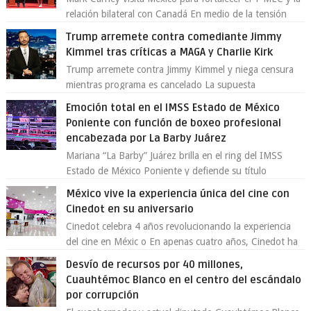
relación bilateral con Canadá En medio de la tensión
comercial provocada por la ofen...
Trump arremete contra comediante Jimmy
Kimmel tras críticas a MAGA y Charlie Kirk
Trump arremete contra Jimmy Kimmel y niega censura
mientras programa es cancelado La supuesta
“cancelación” del programa Jimmy Kimmel Live! ...
Emoción total en el IMSS Estado de México
Poniente con función de boxeo profesional
encabezada por La Barby Juárez
Mariana “La Barby” Juárez brilla en el ring del IMSS
Estado de México Poniente y defiende su título
Supergallo La Unidad Deportiva Cuauhtémo...
México vive la experiencia única del cine con
Cinedot en su aniversario
Cinedot celebra 4 años revolucionando la experiencia
del cine en Méxic o En apenas cuatro años, Cinedot ha
demostrado que es posible reinve...
Desvío de recursos por 40 millones,
Cuauhtémoc Blanco en el centro del escándalo
por corrupción