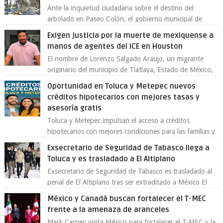
Ante la inquietud ciudadana sobre el destino del
arbolado en Paseo Colón, el gobierno municipal de
Toluca aclaró que solo 26 ejemplares será...
Exigen justicia por la muerte de mexiquense a
manos de agentes del ICE en Houston
El nombre de Lorenzo Salgado Araujo, un migrante
originario del municipio de Tlatlaya, Estado de México,
se ha convertido en el centro de un...
Oportunidad en Toluca y Metepec nuevos
créditos hipotecarios con mejores tasas y
asesoría gratis
Toluca y Metepec impulsan el acceso a créditos
hipotecarios con mejores condiciones para las familias y
emprendedores Con la creciente neces...
Exsecretario de Seguridad de Tabasco llega a
Toluca y es trasladado a El Altiplano
Exsecretario de Seguridad de Tabasco es trasladado al
penal de El Altiplano tras ser extraditado a México El
exsecretario de Seguridad Públi...
México y Canadá buscan fortalecer el T-MEC
frente a la amenaza de aranceles
Mark Carney visita México para fortalecer el T-MEC y la