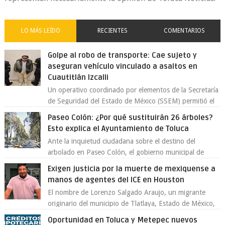
LO MÁS LEÍDO
RECIENTES
COMENTARIOS
Golpe al robo de transporte: Cae sujeto y
aseguran vehículo vinculado a asaltos en
Cuautitlán Izcalli
Un operativo coordinado por elementos de la Secretaría
de Seguridad del Estado de México (SSEM) permitió el
aseguramiento de un vehículo vin...
Paseo Colón: ¿Por qué sustituirán 26 árboles?
Esto explica el Ayuntamiento de Toluca
Ante la inquietud ciudadana sobre el destino del
arbolado en Paseo Colón, el gobierno municipal de
Toluca aclaró que solo 26 ejemplares será...
Exigen justicia por la muerte de mexiquense a
manos de agentes del ICE en Houston
El nombre de Lorenzo Salgado Araujo, un migrante
originario del municipio de Tlatlaya, Estado de México,
se ha convertido en el centro de un...
Oportunidad en Toluca y Metepec nuevos