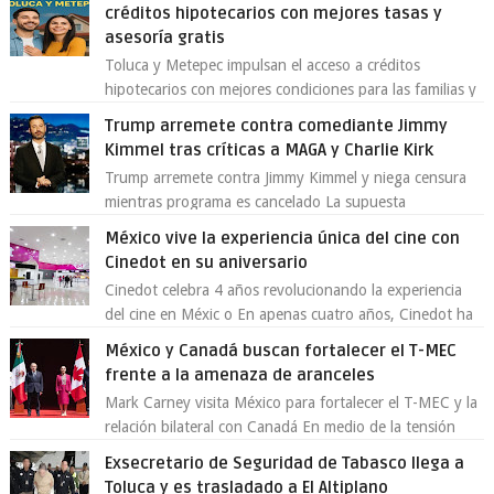
créditos hipotecarios con mejores tasas y
asesoría gratis
Toluca y Metepec impulsan el acceso a créditos
hipotecarios con mejores condiciones para las familias y
emprendedores Con la creciente neces...
Trump arremete contra comediante Jimmy
Kimmel tras críticas a MAGA y Charlie Kirk
Trump arremete contra Jimmy Kimmel y niega censura
mientras programa es cancelado La supuesta
“cancelación” del programa Jimmy Kimmel Live! ...
México vive la experiencia única del cine con
Cinedot en su aniversario
Cinedot celebra 4 años revolucionando la experiencia
del cine en Méxic o En apenas cuatro años, Cinedot ha
demostrado que es posible reinve...
México y Canadá buscan fortalecer el T-MEC
frente a la amenaza de aranceles
Mark Carney visita México para fortalecer el T-MEC y la
relación bilateral con Canadá En medio de la tensión
comercial provocada por la ofen...
Exsecretario de Seguridad de Tabasco llega a
Toluca y es trasladado a El Altiplano