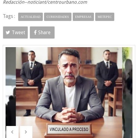
Redacción--noticiant/centrourbano.com
Tags :
ACTUALIDAD
CURIOSIDADES
EMPRESAS
METEPEC
Tweet
Share