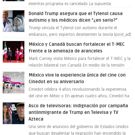
mientras programa es cancelado La supuesta
“cancelación” del programa Jimmy Kimmel Live! ...
Donald Trump asegura que el Tylenol causa
autismo y los médicos dicen “¿en serio?”
Trump vincula el Tylenol con autismo durante el
embarazo, pero expertos desmienten la teoría [post_ad]
En un nuevo episodio de declaraciones...
México y Canadá buscan fortalecer el T-MEC
frente a la amenaza de aranceles
Mark Carney visita México para fortalecer el T-MEC y la
relación bilateral con Canadá En medio de la tensión
comercial provocada por la ofen...
México vive la experiencia única del cine con
Cinedot en su aniversario
Cinedot celebra 4 años revolucionando la experiencia
del cine en Méxic o En apenas cuatro años, Cinedot ha
demostrado que es posible reinve...
Asco de televisoras: indignación por campaña
antiinmigrante de Trump en Televisa y TV
Azteca
Una serie de anuncios del gobierno de Estados Unidos
que buscan desalentar la migración han encendido la