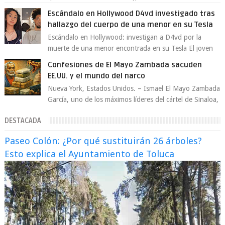
polémica en México, luego de ser tr...
Escándalo en Hollywood D4vd investigado tras
hallazgo del cuerpo de una menor en su Tesla
Escándalo en Hollywood: investigan a D4vd por la
muerte de una menor encontrada en su Tesla El joven
artista David Anthony Burke, mejor cono...
Confesiones de El Mayo Zambada sacuden
EE.UU. y el mundo del narco
Nueva York, Estados Unidos. – Ismael El Mayo Zambada
García, uno de los máximos líderes del cártel de Sinaloa,
se declaró culpable este lun...
DESTACADA
Paseo Colón: ¿Por qué sustituirán 26 árboles?
Esto explica el Ayuntamiento de Toluca