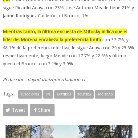
sigue Ricardo Anaya con 23%, José Antonio Meade tiene 21% y
Jaime Rodríguez Calderón, el Bronco, 1%.
Mientras tanto, la última encuesta de Mitosky indica que el
líder del Morena encabeza la preferencia bruta
con 37.7%, y
48.1% de la preferencia efectiva, le sigue Anaya con 29 y 25.5%
respectivamente, luego Meade con 17.7% y 22.5% y último
queda el Bronco, con 3.1% y 3.9%.
Redacción--tlayuda/laizquierdadiario.cl
Tags :
ELECCIONES
INE
PARTIDOS
POLÍTICA
SOCIEDAD
Tweet
Share