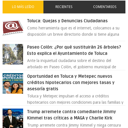
LO MÁS LEÍDO
RECIENTES
COMENTARIOS
Toluca: Quejas y Denuncias Ciudadanas
Como herramienta que es el internet, colocamos a su
disposición un breve directorio donde si tiene alguna
queja o denuncia ciudadana la e...
Paseo Colón: ¿Por qué sustituirán 26 árboles?
Esto explica el Ayuntamiento de Toluca
Ante la inquietud ciudadana sobre el destino del
arbolado en Paseo Colón, el gobierno municipal de
Toluca aclaró que solo 26 ejemplares será...
Oportunidad en Toluca y Metepec nuevos
créditos hipotecarios con mejores tasas y
asesoría gratis
Toluca y Metepec impulsan el acceso a créditos
hipotecarios con mejores condiciones para las familias y
emprendedores Con la creciente neces...
Trump arremete contra comediante Jimmy
Kimmel tras críticas a MAGA y Charlie Kirk
Trump arremete contra Jimmy Kimmel y niega censura