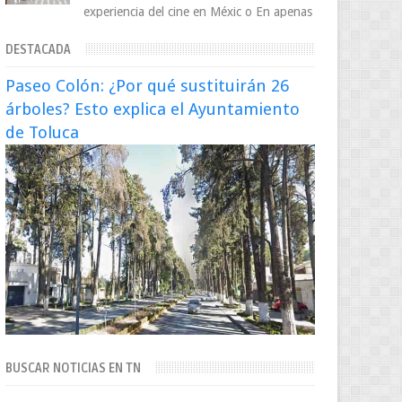
experiencia del cine en Méxic o En apenas
cuatro años, Cinedot ha demostrado que
DESTACADA
es posible reinve...
Paseo Colón: ¿Por qué sustituirán 26
árboles? Esto explica el Ayuntamiento
de Toluca
BUSCAR NOTICIAS EN TN