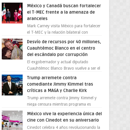
Supergallo La Unidad Deportiva Cuauhtémo...
México y Canadá buscan fortalecer
el T-MEC frente a la amenaza de
aranceles
Mark Carney visita México para fortalecer
el T-MEC y la relación bilateral con
Canadá En medio de la tensión comercial
Desvío de recursos por 40 millones,
provocada por la ofen...
Cuauhtémoc Blanco en el centro
del escándalo por corrupción
El exgobernador y actual diputado
Cuauhtémoc Blanco Bravo vuelve a ser el
centro de una tormenta política,
Trump arremete contra
enfrentando señalamientos por...
comediante Jimmy Kimmel tras
críticas a MAGA y Charlie Kirk
Trump arremete contra Jimmy Kimmel y
niega censura mientras programa es
cancelado La supuesta “cancelación” del
México vive la experiencia única del
programa Jimmy Kimmel Live! ...
cine con Cinedot en su aniversario
Cinedot celebra 4 años revolucionando la