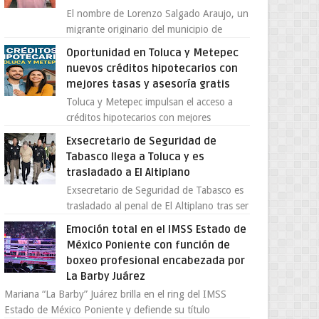
El nombre de Lorenzo Salgado Araujo, un
migrante originario del municipio de
Tlatlaya, Estado de México, se ha
Oportunidad en Toluca y Metepec
convertido en el centro de un...
nuevos créditos hipotecarios con
mejores tasas y asesoría gratis
Toluca y Metepec impulsan el acceso a
créditos hipotecarios con mejores
condiciones para las familias y
Exsecretario de Seguridad de
emprendedores Con la creciente neces...
Tabasco llega a Toluca y es
trasladado a El Altiplano
Exsecretario de Seguridad de Tabasco es
trasladado al penal de El Altiplano tras ser
extraditado a México El exsecretario de
Emoción total en el IMSS Estado de
Seguridad Públi...
México Poniente con función de
boxeo profesional encabezada por
La Barby Juárez
Mariana “La Barby” Juárez brilla en el ring del IMSS
Estado de México Poniente y defiende su título