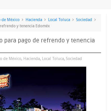
o de México
Hacienda
Local Toluca
Sociedad
 refrendo y tenencia Edoméx
o para pago de refrendo y tenencia
o de México
,
Hacienda
,
Local Toluca
,
Sociedad