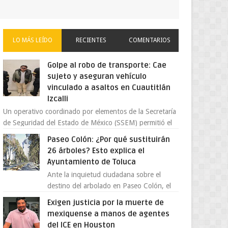
LO MÁS LEÍDO
RECIENTES
COMENTARIOS
Golpe al robo de transporte: Cae
sujeto y aseguran vehículo
vinculado a asaltos en Cuautitlán
Izcalli
Un operativo coordinado por elementos de la Secretaría
de Seguridad del Estado de México (SSEM) permitió el
aseguramiento de un vehículo vin...
Paseo Colón: ¿Por qué sustituirán
26 árboles? Esto explica el
Ayuntamiento de Toluca
Ante la inquietud ciudadana sobre el
destino del arbolado en Paseo Colón, el
gobierno municipal de Toluca aclaró que
Exigen justicia por la muerte de
solo 26 ejemplares será...
mexiquense a manos de agentes
del ICE en Houston