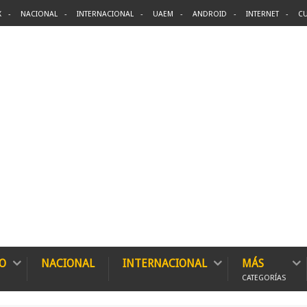
X
NACIONAL
INTERNACIONAL
UAEM
ANDROID
INTERNET
CU
O
NACIONAL
INTERNACIONAL
MÁS
CATEGORÍAS