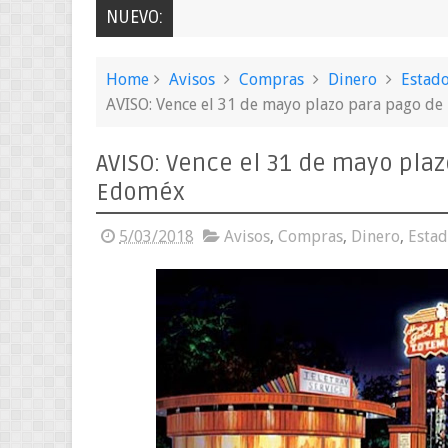
NUEVO:
Home
Avisos
Compras
Dinero
Estad
AVISO: Vence el 31 de mayo plazo para pago de
AVISO: Vence el 31 de mayo plaz
Edoméx
5/03/2018
Avisos
,
Compras
,
Dinero
,
Estad