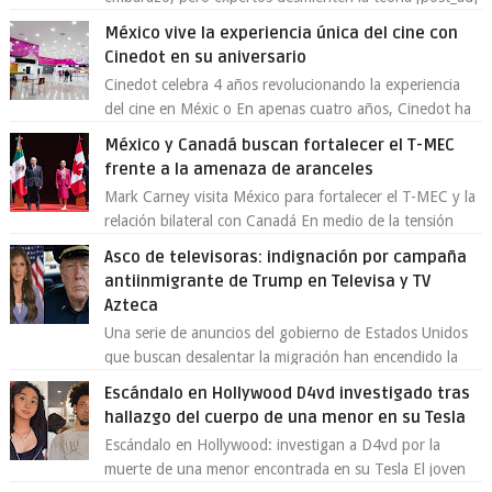
En un nuevo episodio de declaraciones...
México vive la experiencia única del cine con
Cinedot en su aniversario
Cinedot celebra 4 años revolucionando la experiencia
del cine en Méxic o En apenas cuatro años, Cinedot ha
demostrado que es posible reinve...
México y Canadá buscan fortalecer el T-MEC
frente a la amenaza de aranceles
Mark Carney visita México para fortalecer el T-MEC y la
relación bilateral con Canadá En medio de la tensión
comercial provocada por la ofen...
Asco de televisoras: indignación por campaña
antiinmigrante de Trump en Televisa y TV
Azteca
Una serie de anuncios del gobierno de Estados Unidos
que buscan desalentar la migración han encendido la
polémica en México, luego de ser tr...
Escándalo en Hollywood D4vd investigado tras
hallazgo del cuerpo de una menor en su Tesla
Escándalo en Hollywood: investigan a D4vd por la
muerte de una menor encontrada en su Tesla El joven