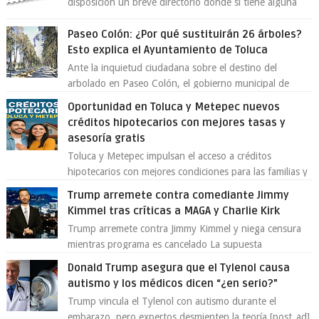
disposición un breve directorio donde si tiene alguna
queja o denuncia ciudadana la e...
Paseo Colón: ¿Por qué sustituirán 26 árboles?
Esto explica el Ayuntamiento de Toluca
Ante la inquietud ciudadana sobre el destino del
arbolado en Paseo Colón, el gobierno municipal de
Toluca aclaró que solo 26 ejemplares será...
Oportunidad en Toluca y Metepec nuevos
créditos hipotecarios con mejores tasas y
asesoría gratis
Toluca y Metepec impulsan el acceso a créditos
hipotecarios con mejores condiciones para las familias y
emprendedores Con la creciente neces...
Trump arremete contra comediante Jimmy
Kimmel tras críticas a MAGA y Charlie Kirk
Trump arremete contra Jimmy Kimmel y niega censura
mientras programa es cancelado La supuesta
“cancelación” del programa Jimmy Kimmel Live! ...
Donald Trump asegura que el Tylenol causa
autismo y los médicos dicen “¿en serio?”
Trump vincula el Tylenol con autismo durante el
embarazo, pero expertos desmienten la teoría [post_ad]