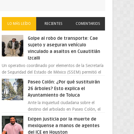
LO MÁS LEÍDO
RECIENTES
COMENTARIOS
Golpe al robo de transporte: Cae
sujeto y aseguran vehículo
vinculado a asaltos en Cuautitlán
Izcalli
Un operativo coordinado por elementos de la Secretaría
de Seguridad del Estado de México (SSEM) permitió el
aseguramiento de un vehículo vin...
Paseo Colón: ¿Por qué sustituirán
26 árboles? Esto explica el
Ayuntamiento de Toluca
Ante la inquietud ciudadana sobre el
destino del arbolado en Paseo Colón, el
gobierno municipal de Toluca aclaró que
Exigen justicia por la muerte de
solo 26 ejemplares será...
mexiquense a manos de agentes
del ICE en Houston