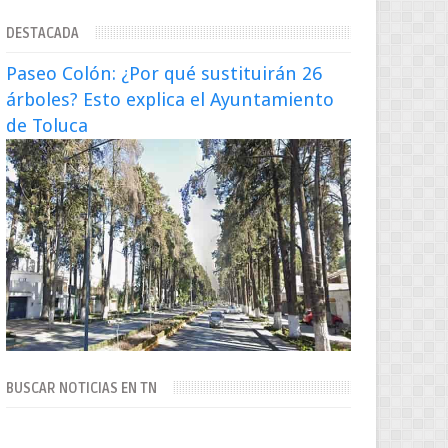
extraditado a México El exsecretario de
DESTACADA
Seguridad Públi...
Paseo Colón: ¿Por qué sustituirán 26
árboles? Esto explica el Ayuntamiento
de Toluca
BUSCAR NOTICIAS EN TN