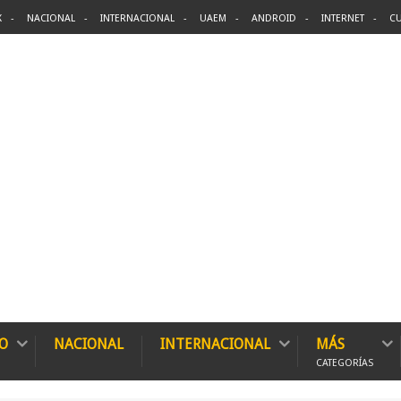
X
NACIONAL
INTERNACIONAL
UAEM
ANDROID
INTERNET
CU
O
NACIONAL
INTERNACIONAL
MÁS
CATEGORÍAS