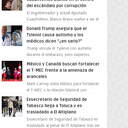
del escándalo por corrupción
El exgobernador y actual diputado
Cuauhtémoc Blanco Bravo vuelve a ser el
centro de una tormenta política,
Donald Trump asegura que el
enfrentando señalamientos por...
Tylenol causa autismo y los
médicos dicen “¿en serio?”
Trump vincula el Tylenol con autismo
durante el embarazo, pero expertos
desmienten la teoría [post_ad] En un
México y Canadá buscan fortalecer
nuevo episodio de declaraciones...
el T-MEC frente a la amenaza de
aranceles
Mark Carney visita México para fortalecer
el T-MEC y la relación bilateral con
Canadá En medio de la tensión comercial
Exsecretario de Seguridad de
provocada por la ofen...
Tabasco llega a Toluca y es
trasladado a El Altiplano
Exsecretario de Seguridad de Tabasco es
trasladado al penal de El Altiplano tras ser