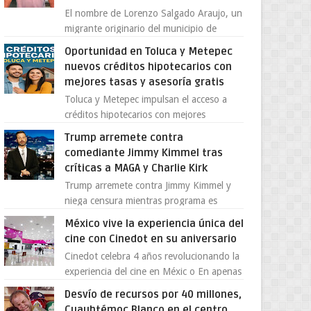
El nombre de Lorenzo Salgado Araujo, un
migrante originario del municipio de
Tlatlaya, Estado de México, se ha
Oportunidad en Toluca y Metepec
convertido en el centro de un...
nuevos créditos hipotecarios con
mejores tasas y asesoría gratis
Toluca y Metepec impulsan el acceso a
créditos hipotecarios con mejores
condiciones para las familias y
Trump arremete contra
emprendedores Con la creciente neces...
comediante Jimmy Kimmel tras
críticas a MAGA y Charlie Kirk
Trump arremete contra Jimmy Kimmel y
niega censura mientras programa es
cancelado La supuesta “cancelación” del
México vive la experiencia única del
programa Jimmy Kimmel Live! ...
cine con Cinedot en su aniversario
Cinedot celebra 4 años revolucionando la
experiencia del cine en Méxic o En apenas
cuatro años, Cinedot ha demostrado que
Desvío de recursos por 40 millones,
es posible reinve...
Cuauhtémoc Blanco en el centro