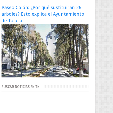
Paseo Colón: ¿Por qué sustituirán 26
árboles? Esto explica el Ayuntamiento
de Toluca
BUSCAR NOTICIAS EN TN