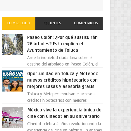
LO MÁS LEÍDO
RECIENTES
COMENTARIOS
Paseo Colón: ¿Por qué sustituirán
26 árboles? Esto explica el
Ayuntamiento de Toluca
Ante la inquietud ciudadana sobre el
destino del arbolado en Paseo Colón, el
gobierno municipal de Toluca aclaró que
Oportunidad en Toluca y Metepec
solo 26 ejemplares será...
nuevos créditos hipotecarios con
mejores tasas y asesoría gratis
Toluca y Metepec impulsan el acceso a
créditos hipotecarios con mejores
condiciones para las familias y
México vive la experiencia única del
emprendedores Con la creciente neces...
cine con Cinedot en su aniversario
Cinedot celebra 4 años revolucionando la
experiencia del cine en Méxic o En apenas