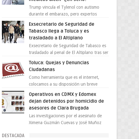
Trump vincula el Tylenol con autismo
durante el embarazo, pero expertos
desmienten la teoría [post_ad] En un
Exsecretario de Seguridad de
nuevo episodio de declaraciones...
Tabasco llega a Toluca y es
trasladado a El Altiplano
Exsecretario de Seguridad de Tabasco es
trasladado al penal de El Altiplano tras ser
extraditado a México El exsecretario de
Toluca: Quejas y Denuncias
Seguridad Públi...
Ciudadanas
Como herramienta que es el internet,
colocamos a su disposición un breve
directorio donde si tiene alguna queja o
Operativos en CDMX y Edomex
denuncia ciudadana la e...
dejan detenidos por homicidio de
asesores de Clara Brugada
Las investigaciones por el asesinato de
Ximena Guzmán Cuevas y José Muñoz
Vega, secretaria particular y coordinador
DESTACADA
de asesores de la jefa d...