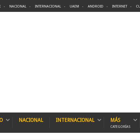
X
NACIONAL
INTERNACIONAL
UAEM
ANDROID
INTERNET
CU
O
NACIONAL
INTERNACIONAL
MÁS
CATEGORÍAS