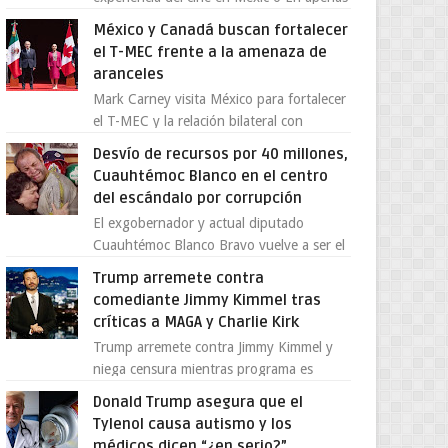
cuatro años, Cinedot ha demostrado que
México y Canadá buscan fortalecer
es posible reinve...
el T-MEC frente a la amenaza de
aranceles
Mark Carney visita México para fortalecer
el T-MEC y la relación bilateral con
Canadá En medio de la tensión comercial
Desvío de recursos por 40 millones,
provocada por la ofen...
Cuauhtémoc Blanco en el centro
del escándalo por corrupción
El exgobernador y actual diputado
Cuauhtémoc Blanco Bravo vuelve a ser el
centro de una tormenta política,
Trump arremete contra
enfrentando señalamientos por...
comediante Jimmy Kimmel tras
críticas a MAGA y Charlie Kirk
Trump arremete contra Jimmy Kimmel y
niega censura mientras programa es
cancelado La supuesta “cancelación” del
Donald Trump asegura que el
programa Jimmy Kimmel Live! ...
Tylenol causa autismo y los
médicos dicen “¿en serio?”