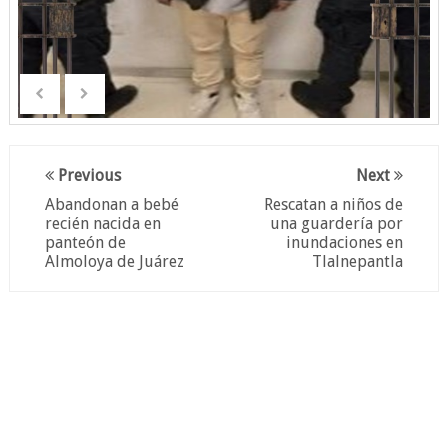
Previous
Next
Abandonan a bebé
Rescatan a niños de
recién nacida en
una guardería por
panteón de
inundaciones en
Almoloya de Juárez
Tlalnepantla