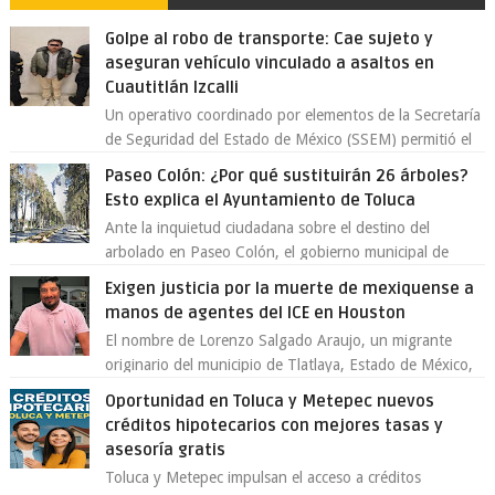
Golpe al robo de transporte: Cae sujeto y
aseguran vehículo vinculado a asaltos en
Cuautitlán Izcalli
Un operativo coordinado por elementos de la Secretaría
de Seguridad del Estado de México (SSEM) permitió el
aseguramiento de un vehículo vin...
Paseo Colón: ¿Por qué sustituirán 26 árboles?
Esto explica el Ayuntamiento de Toluca
Ante la inquietud ciudadana sobre el destino del
arbolado en Paseo Colón, el gobierno municipal de
Toluca aclaró que solo 26 ejemplares será...
Exigen justicia por la muerte de mexiquense a
manos de agentes del ICE en Houston
El nombre de Lorenzo Salgado Araujo, un migrante
originario del municipio de Tlatlaya, Estado de México,
se ha convertido en el centro de un...
Oportunidad en Toluca y Metepec nuevos
créditos hipotecarios con mejores tasas y
asesoría gratis
Toluca y Metepec impulsan el acceso a créditos