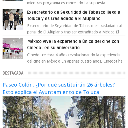
mientras programa es cancelado La supuesta
“cancelación” del programa Jimmy Kimmel Live! ...
Exsecretario de Seguridad de Tabasco llega a
Toluca y es trasladado a El Altiplano
Exsecretario de Seguridad de Tabasco es trasladado al
penal de El Altiplano tras ser extraditado a México El
exsecretario de Seguridad Públi...
México vive la experiencia única del cine con
Cinedot en su aniversario
Cinedot celebra 4 años revolucionando la experiencia
del cine en Méxic o En apenas cuatro años, Cinedot ha
demostrado que es posible reinve...
DESTACADA
Paseo Colón: ¿Por qué sustituirán 26 árboles?
Esto explica el Ayuntamiento de Toluca