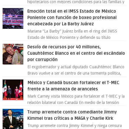
hipotecarios con mejores condiciones para las familias y
emprendedores Con la creciente neces...
Emoción total en el IMSS Estado de México
Poniente con función de boxeo profesional
encabezada por La Barby Juárez
Mariana “La Barby” Juárez brilla en el ring del IMSS
Estado de México Poniente y defiende su título
Supergallo La Unidad Deportiva Cuauhtémo...
Desvío de recursos por 40 millones,
Cuauhtémoc Blanco en el centro del escándalo
por corrupción
El exgobernador y actual diputado Cuauhtémoc Blanco
Bravo vuelve a ser el centro de una tormenta política,
enfrentando señalamientos por...
México y Canadá buscan fortalecer el T-MEC
frente a la amenaza de aranceles
Mark Carney visita México para fortalecer el T-MEC y la
relación bilateral con Canadá En medio de la tensión
comercial provocada por la ofen...
Trump arremete contra comediante Jimmy
Kimmel tras críticas a MAGA y Charlie Kirk
Trump arremete contra Jimmy Kimmel y niega censura