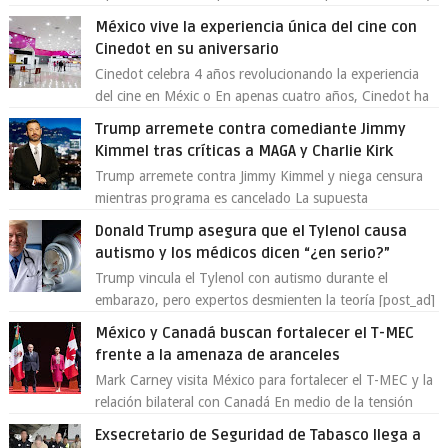
emprendedores Con la creciente neces...
México vive la experiencia única del cine con
Cinedot en su aniversario
Cinedot celebra 4 años revolucionando la experiencia
del cine en Méxic o En apenas cuatro años, Cinedot ha
demostrado que es posible reinve...
Trump arremete contra comediante Jimmy
Kimmel tras críticas a MAGA y Charlie Kirk
Trump arremete contra Jimmy Kimmel y niega censura
mientras programa es cancelado La supuesta
“cancelación” del programa Jimmy Kimmel Live! ...
Donald Trump asegura que el Tylenol causa
autismo y los médicos dicen “¿en serio?”
Trump vincula el Tylenol con autismo durante el
embarazo, pero expertos desmienten la teoría [post_ad]
En un nuevo episodio de declaraciones...
México y Canadá buscan fortalecer el T-MEC
frente a la amenaza de aranceles
Mark Carney visita México para fortalecer el T-MEC y la
relación bilateral con Canadá En medio de la tensión
comercial provocada por la ofen...
Exsecretario de Seguridad de Tabasco llega a