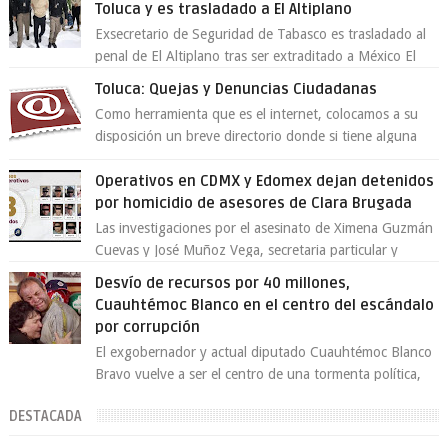
Toluca y es trasladado a El Altiplano
Exsecretario de Seguridad de Tabasco es trasladado al
penal de El Altiplano tras ser extraditado a México El
exsecretario de Seguridad Públi...
Toluca: Quejas y Denuncias Ciudadanas
Como herramienta que es el internet, colocamos a su
disposición un breve directorio donde si tiene alguna
queja o denuncia ciudadana la e...
Operativos en CDMX y Edomex dejan detenidos
por homicidio de asesores de Clara Brugada
Las investigaciones por el asesinato de Ximena Guzmán
Cuevas y José Muñoz Vega, secretaria particular y
coordinador de asesores de la jefa d...
Desvío de recursos por 40 millones,
Cuauhtémoc Blanco en el centro del escándalo
por corrupción
El exgobernador y actual diputado Cuauhtémoc Blanco
Bravo vuelve a ser el centro de una tormenta política,
enfrentando señalamientos por...
DESTACADA