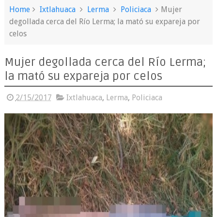
Home
Ixtlahuaca
Lerma
Policiaca
Mujer
degollada cerca del Río Lerma; la mató su expareja por
celos
Mujer degollada cerca del Río Lerma;
la mató su expareja por celos
2/15/2017
Ixtlahuaca
,
Lerma
,
Policiaca