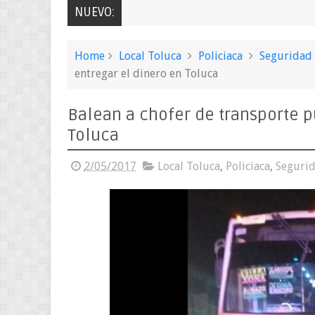
NUEVO:
Home
Local Toluca
Policiaca
Seguridad
entregar el dinero en Toluca
Balean a chofer de transporte p
Toluca
2/05/2017
Local Toluca
,
Policiaca
,
Seguri