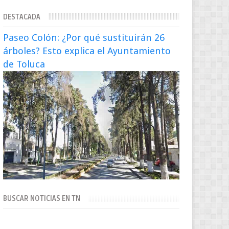
extraditado a México El exsecretario de
DESTACADA
Seguridad Públi...
Paseo Colón: ¿Por qué sustituirán 26
árboles? Esto explica el Ayuntamiento
de Toluca
BUSCAR NOTICIAS EN TN