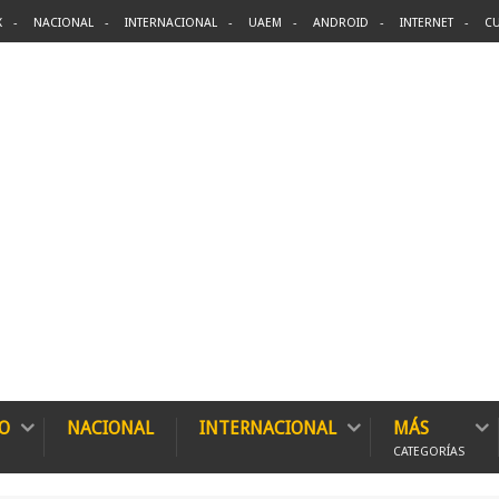
X
NACIONAL
INTERNACIONAL
UAEM
ANDROID
INTERNET
CU
O
NACIONAL
INTERNACIONAL
MÁS
CATEGORÍAS