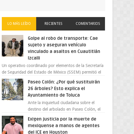
LO MÁS LEÍDO
RECIENTES
COMENTARIOS
Golpe al robo de transporte: Cae
sujeto y aseguran vehículo
vinculado a asaltos en Cuautitlán
Izcalli
Un operativo coordinado por elementos de la Secretaría
de Seguridad del Estado de México (SSEM) permitió el
aseguramiento de un vehículo vin...
Paseo Colón: ¿Por qué sustituirán
26 árboles? Esto explica el
Ayuntamiento de Toluca
Ante la inquietud ciudadana sobre el
destino del arbolado en Paseo Colón, el
gobierno municipal de Toluca aclaró que
Exigen justicia por la muerte de
solo 26 ejemplares será...
mexiquense a manos de agentes
del ICE en Houston