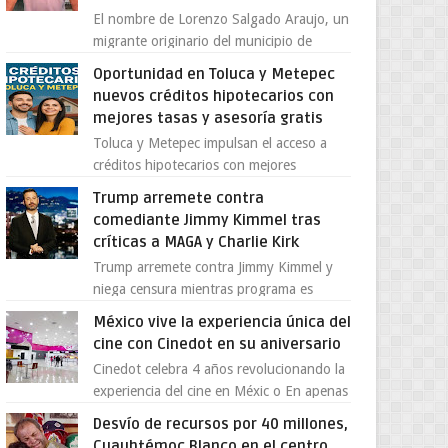
El nombre de Lorenzo Salgado Araujo, un
migrante originario del municipio de
Tlatlaya, Estado de México, se ha
Oportunidad en Toluca y Metepec
convertido en el centro de un...
nuevos créditos hipotecarios con
mejores tasas y asesoría gratis
Toluca y Metepec impulsan el acceso a
créditos hipotecarios con mejores
condiciones para las familias y
Trump arremete contra
emprendedores Con la creciente neces...
comediante Jimmy Kimmel tras
críticas a MAGA y Charlie Kirk
Trump arremete contra Jimmy Kimmel y
niega censura mientras programa es
cancelado La supuesta “cancelación” del
México vive la experiencia única del
programa Jimmy Kimmel Live! ...
cine con Cinedot en su aniversario
Cinedot celebra 4 años revolucionando la
experiencia del cine en Méxic o En apenas
cuatro años, Cinedot ha demostrado que
Desvío de recursos por 40 millones,
es posible reinve...
Cuauhtémoc Blanco en el centro