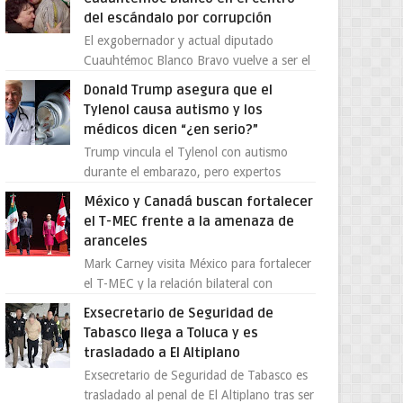
del escándalo por corrupción
El exgobernador y actual diputado
Cuauhtémoc Blanco Bravo vuelve a ser el
centro de una tormenta política,
Donald Trump asegura que el
enfrentando señalamientos por...
Tylenol causa autismo y los
médicos dicen “¿en serio?”
Trump vincula el Tylenol con autismo
durante el embarazo, pero expertos
desmienten la teoría [post_ad] En un
México y Canadá buscan fortalecer
nuevo episodio de declaraciones...
el T-MEC frente a la amenaza de
aranceles
Mark Carney visita México para fortalecer
el T-MEC y la relación bilateral con
Canadá En medio de la tensión comercial
Exsecretario de Seguridad de
provocada por la ofen...
Tabasco llega a Toluca y es
trasladado a El Altiplano
Exsecretario de Seguridad de Tabasco es
trasladado al penal de El Altiplano tras ser