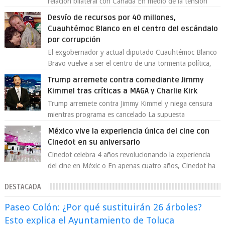
relación bilateral con Canadá En medio de la tensión
comercial provocada por la ofen...
Desvío de recursos por 40 millones,
Cuauhtémoc Blanco en el centro del escándalo
por corrupción
El exgobernador y actual diputado Cuauhtémoc Blanco
Bravo vuelve a ser el centro de una tormenta política,
enfrentando señalamientos por...
Trump arremete contra comediante Jimmy
Kimmel tras críticas a MAGA y Charlie Kirk
Trump arremete contra Jimmy Kimmel y niega censura
mientras programa es cancelado La supuesta
“cancelación” del programa Jimmy Kimmel Live! ...
México vive la experiencia única del cine con
Cinedot en su aniversario
Cinedot celebra 4 años revolucionando la experiencia
del cine en Méxic o En apenas cuatro años, Cinedot ha
demostrado que es posible reinve...
DESTACADA
Paseo Colón: ¿Por qué sustituirán 26 árboles?
Esto explica el Ayuntamiento de Toluca