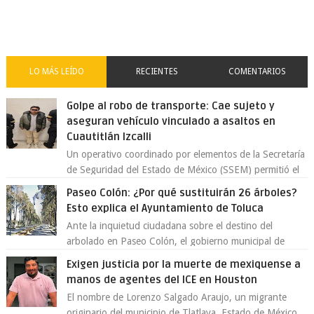
LO MÁS LEÍDO
RECIENTES
COMENTARIOS
Golpe al robo de transporte: Cae sujeto y
aseguran vehículo vinculado a asaltos en
Cuautitlán Izcalli
Un operativo coordinado por elementos de la Secretaría
de Seguridad del Estado de México (SSEM) permitió el
aseguramiento de un vehículo vin...
Paseo Colón: ¿Por qué sustituirán 26 árboles?
Esto explica el Ayuntamiento de Toluca
Ante la inquietud ciudadana sobre el destino del
arbolado en Paseo Colón, el gobierno municipal de
Toluca aclaró que solo 26 ejemplares será...
Exigen justicia por la muerte de mexiquense a
manos de agentes del ICE en Houston
El nombre de Lorenzo Salgado Araujo, un migrante
originario del municipio de Tlatlaya, Estado de México,