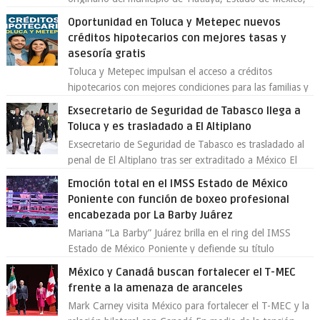
se ha convertido en el centro de un...
Oportunidad en Toluca y Metepec nuevos
créditos hipotecarios con mejores tasas y
asesoría gratis
Toluca y Metepec impulsan el acceso a créditos
hipotecarios con mejores condiciones para las familias y
emprendedores Con la creciente neces...
Exsecretario de Seguridad de Tabasco llega a
Toluca y es trasladado a El Altiplano
Exsecretario de Seguridad de Tabasco es trasladado al
penal de El Altiplano tras ser extraditado a México El
exsecretario de Seguridad Públi...
Emoción total en el IMSS Estado de México
Poniente con función de boxeo profesional
encabezada por La Barby Juárez
Mariana “La Barby” Juárez brilla en el ring del IMSS
Estado de México Poniente y defiende su título
Supergallo La Unidad Deportiva Cuauhtémo...
México y Canadá buscan fortalecer el T-MEC
frente a la amenaza de aranceles
Mark Carney visita México para fortalecer el T-MEC y la