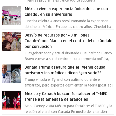
mientras programa es cancelado La supuesta
“cancelación” del programa Jimmy Kimmel Live! ...
México vive la experiencia única del cine con
Cinedot en su aniversario
Cinedot celebra 4 años revolucionando la experiencia
del cine en Méxic o En apenas cuatro años, Cinedot ha
demostrado que es posible reinve...
Desvío de recursos por 40 millones,
Cuauhtémoc Blanco en el centro del escándalo
por corrupción
El exgobernador y actual diputado Cuauhtémoc Blanco
Bravo vuelve a ser el centro de una tormenta política,
enfrentando señalamientos por...
Donald Trump asegura que el Tylenol causa
autismo y los médicos dicen “¿en serio?”
Trump vincula el Tylenol con autismo durante el
embarazo, pero expertos desmienten la teoría [post_ad]
En un nuevo episodio de declaraciones...
México y Canadá buscan fortalecer el T-MEC
frente a la amenaza de aranceles
Mark Carney visita México para fortalecer el T-MEC y la
relación bilateral con Canadá En medio de la tensión