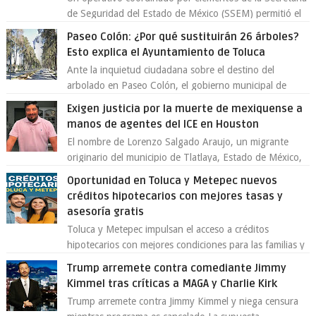
de Seguridad del Estado de México (SSEM) permitió el
aseguramiento de un vehículo vin...
Paseo Colón: ¿Por qué sustituirán 26 árboles?
Esto explica el Ayuntamiento de Toluca
Ante la inquietud ciudadana sobre el destino del
arbolado en Paseo Colón, el gobierno municipal de
Toluca aclaró que solo 26 ejemplares será...
Exigen justicia por la muerte de mexiquense a
manos de agentes del ICE en Houston
El nombre de Lorenzo Salgado Araujo, un migrante
originario del municipio de Tlatlaya, Estado de México,
se ha convertido en el centro de un...
Oportunidad en Toluca y Metepec nuevos
créditos hipotecarios con mejores tasas y
asesoría gratis
Toluca y Metepec impulsan el acceso a créditos
hipotecarios con mejores condiciones para las familias y
emprendedores Con la creciente neces...
Trump arremete contra comediante Jimmy
Kimmel tras críticas a MAGA y Charlie Kirk
Trump arremete contra Jimmy Kimmel y niega censura