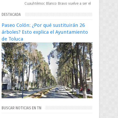
Cuauhtémoc Blanco Bravo vuelve a ser el
centro de una tormenta política,
DESTACADA
enfrentando señalamientos por...
Paseo Colón: ¿Por qué sustituirán 26
árboles? Esto explica el Ayuntamiento
de Toluca
BUSCAR NOTICIAS EN TN