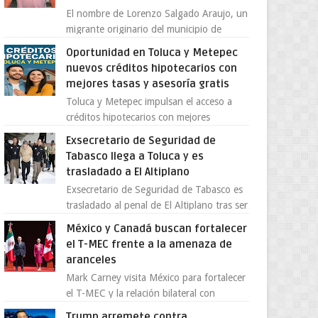
El nombre de Lorenzo Salgado Araujo, un
migrante originario del municipio de
Tlatlaya, Estado de México, se ha
Oportunidad en Toluca y Metepec
convertido en el centro de un...
nuevos créditos hipotecarios con
mejores tasas y asesoría gratis
Toluca y Metepec impulsan el acceso a
créditos hipotecarios con mejores
condiciones para las familias y
Exsecretario de Seguridad de
emprendedores Con la creciente neces...
Tabasco llega a Toluca y es
trasladado a El Altiplano
Exsecretario de Seguridad de Tabasco es
trasladado al penal de El Altiplano tras ser
extraditado a México El exsecretario de
México y Canadá buscan fortalecer
Seguridad Públi...
el T-MEC frente a la amenaza de
aranceles
Mark Carney visita México para fortalecer
el T-MEC y la relación bilateral con
Canadá En medio de la tensión comercial
Trump arremete contra