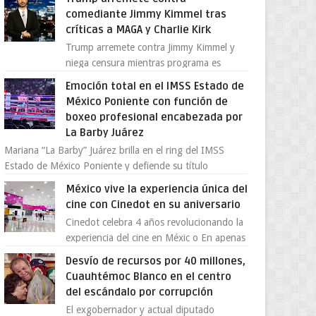
provocada por la ofen...
comediante Jimmy Kimmel tras
críticas a MAGA y Charlie Kirk
Trump arremete contra Jimmy Kimmel y
niega censura mientras programa es
cancelado La supuesta “cancelación” del
Emoción total en el IMSS Estado de
programa Jimmy Kimmel Live! ...
México Poniente con función de
boxeo profesional encabezada por
La Barby Juárez
Mariana “La Barby” Juárez brilla en el ring del IMSS
Estado de México Poniente y defiende su título
Supergallo La Unidad Deportiva Cuauhtémo...
México vive la experiencia única del
cine con Cinedot en su aniversario
Cinedot celebra 4 años revolucionando la
experiencia del cine en Méxic o En apenas
cuatro años, Cinedot ha demostrado que
Desvío de recursos por 40 millones,
es posible reinve...
Cuauhtémoc Blanco en el centro
del escándalo por corrupción
El exgobernador y actual diputado