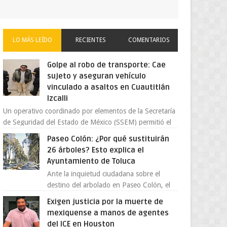
LO MÁS LEÍDO
RECIENTES
COMENTARIOS
Golpe al robo de transporte: Cae
sujeto y aseguran vehículo
vinculado a asaltos en Cuautitlán
Izcalli
Un operativo coordinado por elementos de la Secretaría
de Seguridad del Estado de México (SSEM) permitió el
aseguramiento de un vehículo vin...
Paseo Colón: ¿Por qué sustituirán
26 árboles? Esto explica el
Ayuntamiento de Toluca
Ante la inquietud ciudadana sobre el
destino del arbolado en Paseo Colón, el
gobierno municipal de Toluca aclaró que
Exigen justicia por la muerte de
solo 26 ejemplares será...
mexiquense a manos de agentes
del ICE en Houston