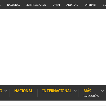
X
NACIONAL
INTERNACIONAL
UAEM
ANDROID
INTERNET
CU
O
NACIONAL
INTERNACIONAL
MÁS
CATEGORÍAS