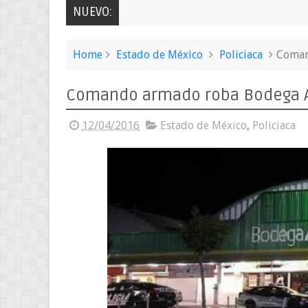
NUEVO:
Home
Estado de México
Policiaca
Coman
Comando armado roba Bodega Au
12/04/2016
Estado de México
,
Policiaca