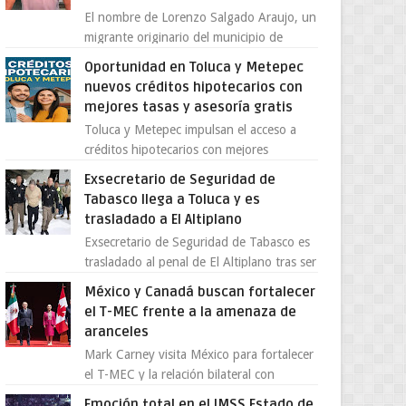
El nombre de Lorenzo Salgado Araujo, un
migrante originario del municipio de
Tlatlaya, Estado de México, se ha
Oportunidad en Toluca y Metepec
convertido en el centro de un...
nuevos créditos hipotecarios con
mejores tasas y asesoría gratis
Toluca y Metepec impulsan el acceso a
créditos hipotecarios con mejores
condiciones para las familias y
Exsecretario de Seguridad de
emprendedores Con la creciente neces...
Tabasco llega a Toluca y es
trasladado a El Altiplano
Exsecretario de Seguridad de Tabasco es
trasladado al penal de El Altiplano tras ser
extraditado a México El exsecretario de
México y Canadá buscan fortalecer
Seguridad Públi...
el T-MEC frente a la amenaza de
aranceles
Mark Carney visita México para fortalecer
el T-MEC y la relación bilateral con
Canadá En medio de la tensión comercial
Emoción total en el IMSS Estado de