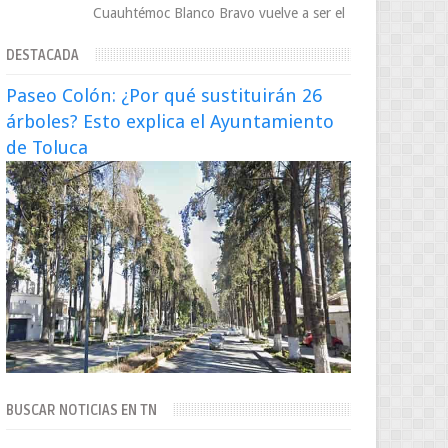
Cuauhtémoc Blanco Bravo vuelve a ser el
centro de una tormenta política,
DESTACADA
enfrentando señalamientos por...
Paseo Colón: ¿Por qué sustituirán 26
árboles? Esto explica el Ayuntamiento
de Toluca
BUSCAR NOTICIAS EN TN