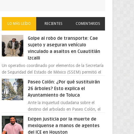
LO MÁS LEÍDO
RECIENTES
COMENTARIOS
Golpe al robo de transporte: Cae
sujeto y aseguran vehículo
vinculado a asaltos en Cuautitlán
Izcalli
Un operativo coordinado por elementos de la Secretaría
de Seguridad del Estado de México (SSEM) permitió el
aseguramiento de un vehículo vin...
Paseo Colón: ¿Por qué sustituirán
26 árboles? Esto explica el
Ayuntamiento de Toluca
Ante la inquietud ciudadana sobre el
destino del arbolado en Paseo Colón, el
gobierno municipal de Toluca aclaró que
Exigen justicia por la muerte de
solo 26 ejemplares será...
mexiquense a manos de agentes
del ICE en Houston