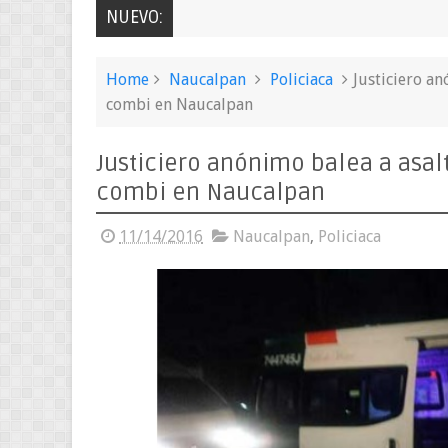
NUEVO:
Home
Naucalpan
Policiaca
Justiciero a
combi en Naucalpan
Justiciero anónimo balea a asal
combi en Naucalpan
11/14/2016
Naucalpan
,
Policiaca