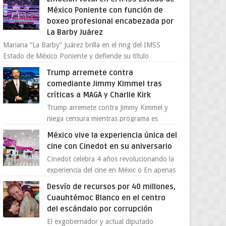
provocada por la ofen...
México Poniente con función de
boxeo profesional encabezada por
La Barby Juárez
Mariana “La Barby” Juárez brilla en el ring del IMSS
Estado de México Poniente y defiende su título
Supergallo La Unidad Deportiva Cuauhtémo...
Trump arremete contra
comediante Jimmy Kimmel tras
críticas a MAGA y Charlie Kirk
Trump arremete contra Jimmy Kimmel y
niega censura mientras programa es
cancelado La supuesta “cancelación” del
México vive la experiencia única del
programa Jimmy Kimmel Live! ...
cine con Cinedot en su aniversario
Cinedot celebra 4 años revolucionando la
experiencia del cine en Méxic o En apenas
cuatro años, Cinedot ha demostrado que
Desvío de recursos por 40 millones,
es posible reinve...
Cuauhtémoc Blanco en el centro
del escándalo por corrupción
El exgobernador y actual diputado