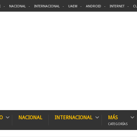
X
NACIONAL
INTERNACIONAL
UAEM
ANDROID
INTERNET
CU
O
NACIONAL
INTERNACIONAL
MÁS
CATEGORÍAS