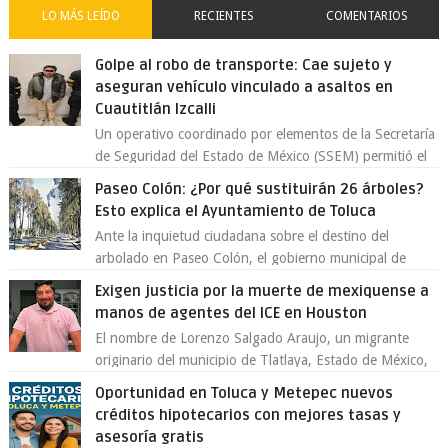
LO MÁS LEÍDO
RECIENTES
COMENTARIOS
Golpe al robo de transporte: Cae sujeto y
aseguran vehículo vinculado a asaltos en
Cuautitlán Izcalli
Un operativo coordinado por elementos de la Secretaría
de Seguridad del Estado de México (SSEM) permitió el
aseguramiento de un vehículo vin...
Paseo Colón: ¿Por qué sustituirán 26 árboles?
Esto explica el Ayuntamiento de Toluca
Ante la inquietud ciudadana sobre el destino del
arbolado en Paseo Colón, el gobierno municipal de
Toluca aclaró que solo 26 ejemplares será...
Exigen justicia por la muerte de mexiquense a
manos de agentes del ICE en Houston
El nombre de Lorenzo Salgado Araujo, un migrante
originario del municipio de Tlatlaya, Estado de México,
se ha convertido en el centro de un...
Oportunidad en Toluca y Metepec nuevos
créditos hipotecarios con mejores tasas y
asesoría gratis