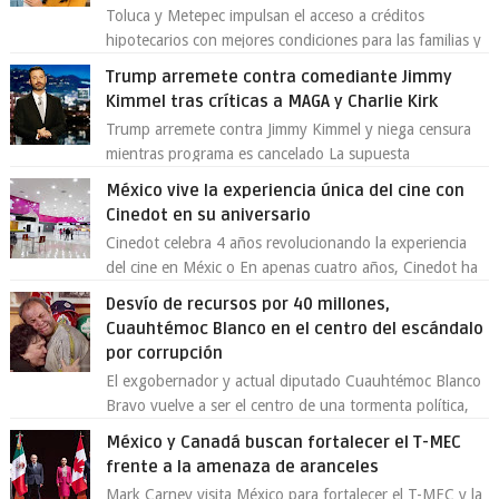
Toluca y Metepec impulsan el acceso a créditos
hipotecarios con mejores condiciones para las familias y
emprendedores Con la creciente neces...
Trump arremete contra comediante Jimmy
Kimmel tras críticas a MAGA y Charlie Kirk
Trump arremete contra Jimmy Kimmel y niega censura
mientras programa es cancelado La supuesta
“cancelación” del programa Jimmy Kimmel Live! ...
México vive la experiencia única del cine con
Cinedot en su aniversario
Cinedot celebra 4 años revolucionando la experiencia
del cine en Méxic o En apenas cuatro años, Cinedot ha
demostrado que es posible reinve...
Desvío de recursos por 40 millones,
Cuauhtémoc Blanco en el centro del escándalo
por corrupción
El exgobernador y actual diputado Cuauhtémoc Blanco
Bravo vuelve a ser el centro de una tormenta política,
enfrentando señalamientos por...
México y Canadá buscan fortalecer el T-MEC
frente a la amenaza de aranceles
Mark Carney visita México para fortalecer el T-MEC y la