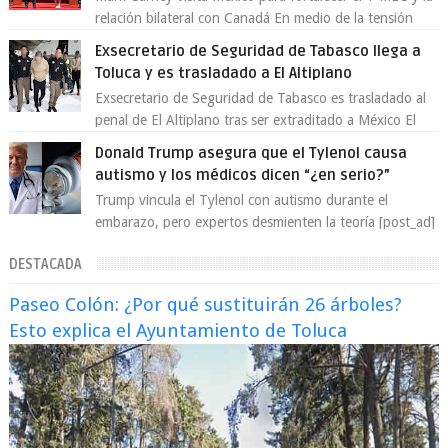
relación bilateral con Canadá En medio de la tensión
comercial provocada por la ofen...
Exsecretario de Seguridad de Tabasco llega a
Toluca y es trasladado a El Altiplano
Exsecretario de Seguridad de Tabasco es trasladado al
penal de El Altiplano tras ser extraditado a México El
exsecretario de Seguridad Públi...
Donald Trump asegura que el Tylenol causa
autismo y los médicos dicen “¿en serio?”
Trump vincula el Tylenol con autismo durante el
embarazo, pero expertos desmienten la teoría [post_ad]
En un nuevo episodio de declaraciones...
DESTACADA
Paseo Colón: ¿Por qué sustituirán 26 árboles?
Esto explica el Ayuntamiento de Toluca