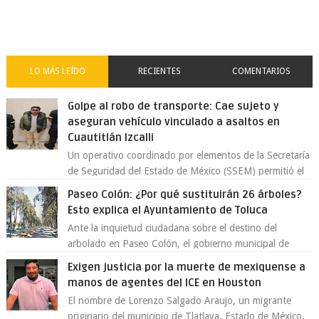
LO MÁS LEÍDO
RECIENTES
COMENTARIOS
Golpe al robo de transporte: Cae sujeto y
aseguran vehículo vinculado a asaltos en
Cuautitlán Izcalli
Un operativo coordinado por elementos de la Secretaría
de Seguridad del Estado de México (SSEM) permitió el
aseguramiento de un vehículo vin...
Paseo Colón: ¿Por qué sustituirán 26 árboles?
Esto explica el Ayuntamiento de Toluca
Ante la inquietud ciudadana sobre el destino del
arbolado en Paseo Colón, el gobierno municipal de
Toluca aclaró que solo 26 ejemplares será...
Exigen justicia por la muerte de mexiquense a
manos de agentes del ICE en Houston
El nombre de Lorenzo Salgado Araujo, un migrante
originario del municipio de Tlatlaya, Estado de México,