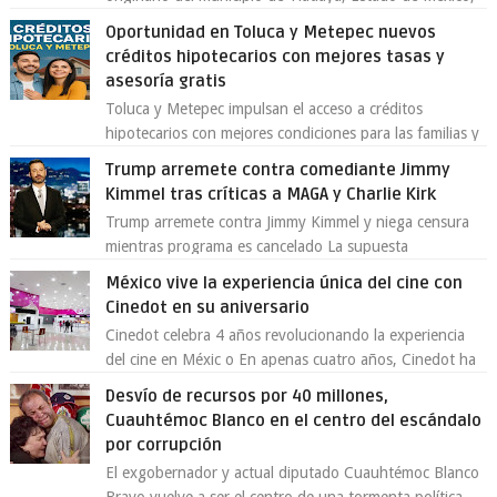
se ha convertido en el centro de un...
Oportunidad en Toluca y Metepec nuevos
créditos hipotecarios con mejores tasas y
asesoría gratis
Toluca y Metepec impulsan el acceso a créditos
hipotecarios con mejores condiciones para las familias y
emprendedores Con la creciente neces...
Trump arremete contra comediante Jimmy
Kimmel tras críticas a MAGA y Charlie Kirk
Trump arremete contra Jimmy Kimmel y niega censura
mientras programa es cancelado La supuesta
“cancelación” del programa Jimmy Kimmel Live! ...
México vive la experiencia única del cine con
Cinedot en su aniversario
Cinedot celebra 4 años revolucionando la experiencia
del cine en Méxic o En apenas cuatro años, Cinedot ha
demostrado que es posible reinve...
Desvío de recursos por 40 millones,
Cuauhtémoc Blanco en el centro del escándalo
por corrupción
El exgobernador y actual diputado Cuauhtémoc Blanco