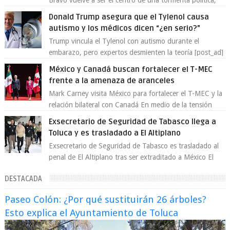
Bravo vuelve a ser el centro de una tormenta política,
enfrentando señalamientos por...
Donald Trump asegura que el Tylenol causa
autismo y los médicos dicen “¿en serio?”
Trump vincula el Tylenol con autismo durante el
embarazo, pero expertos desmienten la teoría [post_ad]
En un nuevo episodio de declaraciones...
México y Canadá buscan fortalecer el T-MEC
frente a la amenaza de aranceles
Mark Carney visita México para fortalecer el T-MEC y la
relación bilateral con Canadá En medio de la tensión
comercial provocada por la ofen...
Exsecretario de Seguridad de Tabasco llega a
Toluca y es trasladado a El Altiplano
Exsecretario de Seguridad de Tabasco es trasladado al
penal de El Altiplano tras ser extraditado a México El
exsecretario de Seguridad Públi...
DESTACADA
Paseo Colón: ¿Por qué sustituirán 26 árboles?
Esto explica el Ayuntamiento de Toluca