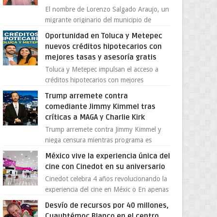
El nombre de Lorenzo Salgado Araujo, un
migrante originario del municipio de
Tlatlaya, Estado de México, se ha
Oportunidad en Toluca y Metepec
convertido en el centro de un...
nuevos créditos hipotecarios con
mejores tasas y asesoría gratis
Toluca y Metepec impulsan el acceso a
créditos hipotecarios con mejores
condiciones para las familias y
Trump arremete contra
emprendedores Con la creciente neces...
comediante Jimmy Kimmel tras
críticas a MAGA y Charlie Kirk
Trump arremete contra Jimmy Kimmel y
niega censura mientras programa es
cancelado La supuesta “cancelación” del
México vive la experiencia única del
programa Jimmy Kimmel Live! ...
cine con Cinedot en su aniversario
Cinedot celebra 4 años revolucionando la
experiencia del cine en Méxic o En apenas
cuatro años, Cinedot ha demostrado que
Desvío de recursos por 40 millones,
es posible reinve...
Cuauhtémoc Blanco en el centro