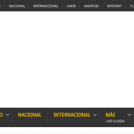
X
NACIONAL
INTERNACIONAL
UAEM
ANDROID
INTERNET
CU
O
NACIONAL
INTERNACIONAL
MÁS
CATEGORÍAS