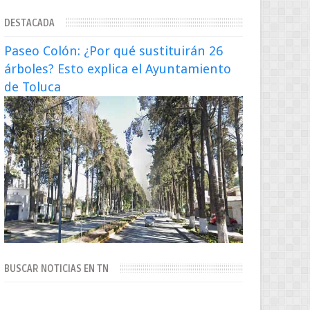
extraditado a México El exsecretario de
DESTACADA
Seguridad Públi...
Paseo Colón: ¿Por qué sustituirán 26
árboles? Esto explica el Ayuntamiento
de Toluca
BUSCAR NOTICIAS EN TN