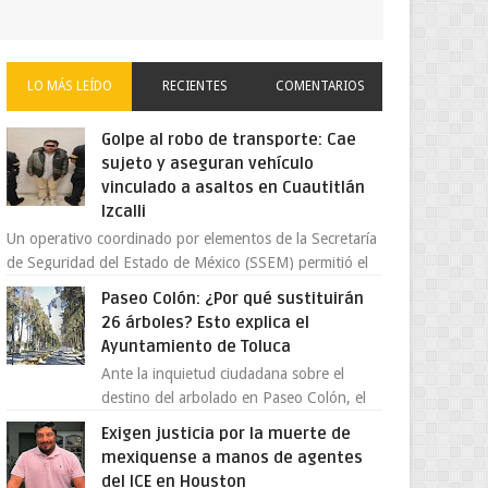
LO MÁS LEÍDO
RECIENTES
COMENTARIOS
Golpe al robo de transporte: Cae
sujeto y aseguran vehículo
vinculado a asaltos en Cuautitlán
Izcalli
Un operativo coordinado por elementos de la Secretaría
de Seguridad del Estado de México (SSEM) permitió el
aseguramiento de un vehículo vin...
Paseo Colón: ¿Por qué sustituirán
26 árboles? Esto explica el
Ayuntamiento de Toluca
Ante la inquietud ciudadana sobre el
destino del arbolado en Paseo Colón, el
gobierno municipal de Toluca aclaró que
Exigen justicia por la muerte de
solo 26 ejemplares será...
mexiquense a manos de agentes
del ICE en Houston