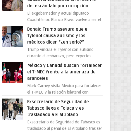
del escándalo por corrupción
El exgobernador y actual diputado
Cuauhtémoc Blanco Bravo vuelve a ser el
centro de una tormenta política,
Donald Trump asegura que el
enfrentando señalamientos por...
Tylenol causa autismo y los
médicos dicen “¿en serio?”
Trump vincula el Tylenol con autismo
durante el embarazo, pero expertos
desmienten la teoría [post_ad] En un
México y Canadá buscan fortalecer
nuevo episodio de declaraciones...
el T-MEC frente a la amenaza de
aranceles
Mark Carney visita México para fortalecer
el T-MEC y la relación bilateral con
Canadá En medio de la tensión comercial
Exsecretario de Seguridad de
provocada por la ofen...
Tabasco llega a Toluca y es
trasladado a El Altiplano
Exsecretario de Seguridad de Tabasco es
trasladado al penal de El Altiplano tras ser