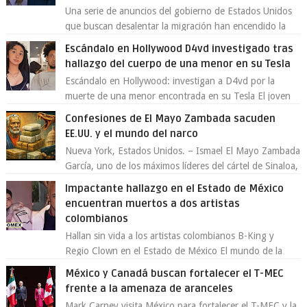
Una serie de anuncios del gobierno de Estados Unidos
que buscan desalentar la migración han encendido la
polémica en México, luego de ser tr...
Escándalo en Hollywood D4vd investigado tras
hallazgo del cuerpo de una menor en su Tesla
Escándalo en Hollywood: investigan a D4vd por la
muerte de una menor encontrada en su Tesla El joven
artista David Anthony Burke, mejor cono...
Confesiones de El Mayo Zambada sacuden
EE.UU. y el mundo del narco
Nueva York, Estados Unidos. – Ismael El Mayo Zambada
García, uno de los máximos líderes del cártel de Sinaloa,
se declaró culpable este lun...
Impactante hallazgo en el Estado de México
encuentran muertos a dos artistas
colombianos
Hallan sin vida a los artistas colombianos B-King y
Regio Clown en el Estado de México El mundo de la
música urbana y la escena artística en...
México y Canadá buscan fortalecer el T-MEC
frente a la amenaza de aranceles
Mark Carney visita México para fortalecer el T-MEC y la