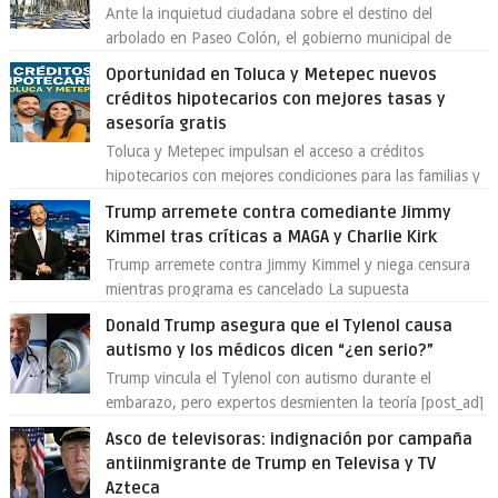
Ante la inquietud ciudadana sobre el destino del
arbolado en Paseo Colón, el gobierno municipal de
Toluca aclaró que solo 26 ejemplares será...
Oportunidad en Toluca y Metepec nuevos
créditos hipotecarios con mejores tasas y
asesoría gratis
Toluca y Metepec impulsan el acceso a créditos
hipotecarios con mejores condiciones para las familias y
emprendedores Con la creciente neces...
Trump arremete contra comediante Jimmy
Kimmel tras críticas a MAGA y Charlie Kirk
Trump arremete contra Jimmy Kimmel y niega censura
mientras programa es cancelado La supuesta
“cancelación” del programa Jimmy Kimmel Live! ...
Donald Trump asegura que el Tylenol causa
autismo y los médicos dicen “¿en serio?”
Trump vincula el Tylenol con autismo durante el
embarazo, pero expertos desmienten la teoría [post_ad]
En un nuevo episodio de declaraciones...
Asco de televisoras: indignación por campaña
antiinmigrante de Trump en Televisa y TV
Azteca