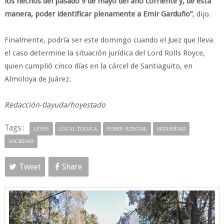
los hechos del pasado 9 de mayo del año corriente y, de esta
manera, poder identificar plenamente a Emir Garduño”
, dijo.
Finalmente, podría ser este domingo cuando el Juez que lleva
el caso determine la situación jurídica del Lord Rolls Royce,
quien cumplió cinco días en la cárcel de Santiaguito, en
Almoloya de Juárez.
Redacción-tlayuda/hoyestado
Tags :
LEYES
LOCAL TOLUCA
PODER JUDICIAL
SEGURIDAD
SOCIEDAD
Tweet
Share