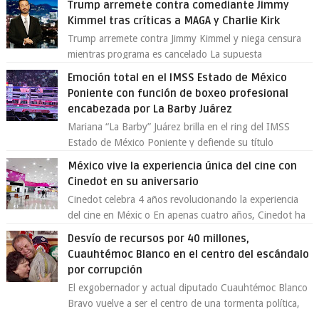
Trump arremete contra comediante Jimmy
Kimmel tras críticas a MAGA y Charlie Kirk
Trump arremete contra Jimmy Kimmel y niega censura
mientras programa es cancelado La supuesta
“cancelación” del programa Jimmy Kimmel Live! ...
Emoción total en el IMSS Estado de México
Poniente con función de boxeo profesional
encabezada por La Barby Juárez
Mariana “La Barby” Juárez brilla en el ring del IMSS
Estado de México Poniente y defiende su título
Supergallo La Unidad Deportiva Cuauhtémo...
México vive la experiencia única del cine con
Cinedot en su aniversario
Cinedot celebra 4 años revolucionando la experiencia
del cine en Méxic o En apenas cuatro años, Cinedot ha
demostrado que es posible reinve...
Desvío de recursos por 40 millones,
Cuauhtémoc Blanco en el centro del escándalo
por corrupción
El exgobernador y actual diputado Cuauhtémoc Blanco
Bravo vuelve a ser el centro de una tormenta política,