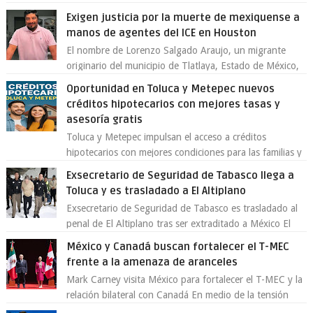
Toluca aclaró que solo 26 ejemplares será...
Exigen justicia por la muerte de mexiquense a
manos de agentes del ICE en Houston
El nombre de Lorenzo Salgado Araujo, un migrante
originario del municipio de Tlatlaya, Estado de México,
se ha convertido en el centro de un...
Oportunidad en Toluca y Metepec nuevos
créditos hipotecarios con mejores tasas y
asesoría gratis
Toluca y Metepec impulsan el acceso a créditos
hipotecarios con mejores condiciones para las familias y
emprendedores Con la creciente neces...
Exsecretario de Seguridad de Tabasco llega a
Toluca y es trasladado a El Altiplano
Exsecretario de Seguridad de Tabasco es trasladado al
penal de El Altiplano tras ser extraditado a México El
exsecretario de Seguridad Públi...
México y Canadá buscan fortalecer el T-MEC
frente a la amenaza de aranceles
Mark Carney visita México para fortalecer el T-MEC y la
relación bilateral con Canadá En medio de la tensión
comercial provocada por la ofen...