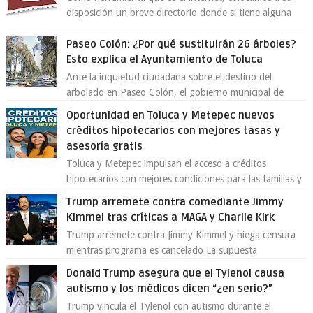
disposición un breve directorio donde si tiene alguna
queja o denuncia ciudadana la e...
Paseo Colón: ¿Por qué sustituirán 26 árboles?
Esto explica el Ayuntamiento de Toluca
Ante la inquietud ciudadana sobre el destino del
arbolado en Paseo Colón, el gobierno municipal de
Toluca aclaró que solo 26 ejemplares será...
Oportunidad en Toluca y Metepec nuevos
créditos hipotecarios con mejores tasas y
asesoría gratis
Toluca y Metepec impulsan el acceso a créditos
hipotecarios con mejores condiciones para las familias y
emprendedores Con la creciente neces...
Trump arremete contra comediante Jimmy
Kimmel tras críticas a MAGA y Charlie Kirk
Trump arremete contra Jimmy Kimmel y niega censura
mientras programa es cancelado La supuesta
“cancelación” del programa Jimmy Kimmel Live! ...
Donald Trump asegura que el Tylenol causa
autismo y los médicos dicen “¿en serio?”
Trump vincula el Tylenol con autismo durante el