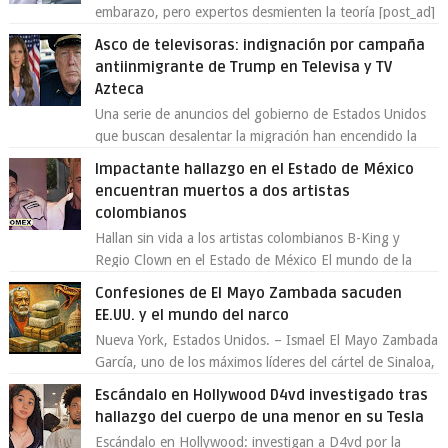
embarazo, pero expertos desmienten la teoría [post_ad]
En un nuevo episodio de declaraciones...
Asco de televisoras: indignación por campaña
antiinmigrante de Trump en Televisa y TV
Azteca
Una serie de anuncios del gobierno de Estados Unidos
que buscan desalentar la migración han encendido la
polémica en México, luego de ser tr...
Impactante hallazgo en el Estado de México
encuentran muertos a dos artistas
colombianos
Hallan sin vida a los artistas colombianos B-King y
Regio Clown en el Estado de México El mundo de la
música urbana y la escena artística en...
Confesiones de El Mayo Zambada sacuden
EE.UU. y el mundo del narco
Nueva York, Estados Unidos. – Ismael El Mayo Zambada
García, uno de los máximos líderes del cártel de Sinaloa,
se declaró culpable este lun...
Escándalo en Hollywood D4vd investigado tras
hallazgo del cuerpo de una menor en su Tesla
Escándalo en Hollywood: investigan a D4vd por la