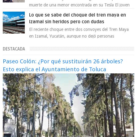
muerte de una menor encontrada en su Tesla El joven
artista David Anthony Burke, mejor cono...
Lo que se sabe del choque del tren maya en
Izamal sin heridos pero con dudas
El reciente choque entre dos convoyes del Tren Maya
en Izamal, Yucatán, aunque no dejó personas
lesionadas, volvió a encender las alarmas so...
DESTACADA
Paseo Colón: ¿Por qué sustituirán 26 árboles?
Esto explica el Ayuntamiento de Toluca