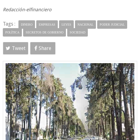
Redacción-elfinanciero
Tags :
DINERO
EMPRESAS
LEYES
NACIONAL
PODER JUDICIAL
POLÍTICA
SECRETOS DE GOBIERNO
SOCIEDAD
Tweet
Share