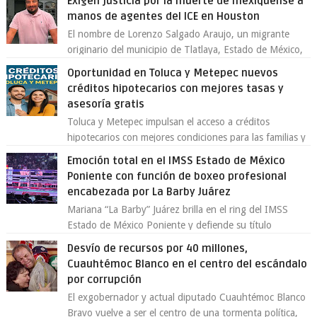
Exigen justicia por la muerte de mexiquense a
manos de agentes del ICE en Houston
El nombre de Lorenzo Salgado Araujo, un migrante
originario del municipio de Tlatlaya, Estado de México,
se ha convertido en el centro de un...
Oportunidad en Toluca y Metepec nuevos
créditos hipotecarios con mejores tasas y
asesoría gratis
Toluca y Metepec impulsan el acceso a créditos
hipotecarios con mejores condiciones para las familias y
emprendedores Con la creciente neces...
Emoción total en el IMSS Estado de México
Poniente con función de boxeo profesional
encabezada por La Barby Juárez
Mariana “La Barby” Juárez brilla en el ring del IMSS
Estado de México Poniente y defiende su título
Supergallo La Unidad Deportiva Cuauhtémo...
Desvío de recursos por 40 millones,
Cuauhtémoc Blanco en el centro del escándalo
por corrupción
El exgobernador y actual diputado Cuauhtémoc Blanco
Bravo vuelve a ser el centro de una tormenta política,