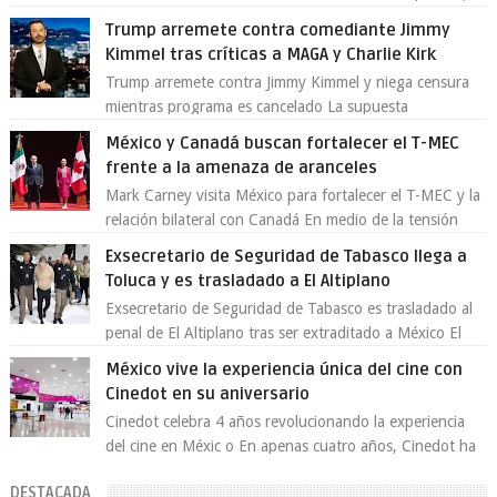
enfrentando señalamientos por...
Trump arremete contra comediante Jimmy
Kimmel tras críticas a MAGA y Charlie Kirk
Trump arremete contra Jimmy Kimmel y niega censura
mientras programa es cancelado La supuesta
“cancelación” del programa Jimmy Kimmel Live! ...
México y Canadá buscan fortalecer el T-MEC
frente a la amenaza de aranceles
Mark Carney visita México para fortalecer el T-MEC y la
relación bilateral con Canadá En medio de la tensión
comercial provocada por la ofen...
Exsecretario de Seguridad de Tabasco llega a
Toluca y es trasladado a El Altiplano
Exsecretario de Seguridad de Tabasco es trasladado al
penal de El Altiplano tras ser extraditado a México El
exsecretario de Seguridad Públi...
México vive la experiencia única del cine con
Cinedot en su aniversario
Cinedot celebra 4 años revolucionando la experiencia
del cine en Méxic o En apenas cuatro años, Cinedot ha
demostrado que es posible reinve...
DESTACADA