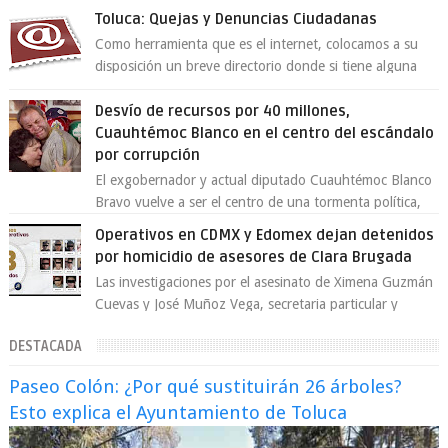
exsecretario de Seguridad Públi...
Toluca: Quejas y Denuncias Ciudadanas
Como herramienta que es el internet, colocamos a su
disposición un breve directorio donde si tiene alguna
queja o denuncia ciudadana la e...
Desvío de recursos por 40 millones,
Cuauhtémoc Blanco en el centro del escándalo
por corrupción
El exgobernador y actual diputado Cuauhtémoc Blanco
Bravo vuelve a ser el centro de una tormenta política,
enfrentando señalamientos por...
Operativos en CDMX y Edomex dejan detenidos
por homicidio de asesores de Clara Brugada
Las investigaciones por el asesinato de Ximena Guzmán
Cuevas y José Muñoz Vega, secretaria particular y
coordinador de asesores de la jefa d...
DESTACADA
Paseo Colón: ¿Por qué sustituirán 26 árboles?
Esto explica el Ayuntamiento de Toluca