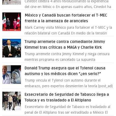
Cinedot celebra 4 años revolucionando la experiencia
del cine en Méxic o En apenas cuatro años, Cinedot ha
demostrado que es posible reinve...
México y Canadá buscan fortalecer el T-MEC
frente a la amenaza de aranceles
Mark Carney visita México para fortalecer el T-MEC y la
relación bilateral con Canadá En medio de la tensión
comercial provocada por la ofen...
Trump arremete contra comediante Jimmy
Kimmel tras críticas a MAGA y Charlie Kirk
Trump arremete contra Jimmy Kimmel y niega censura
mientras programa es cancelado La supuesta
“cancelación” del programa Jimmy Kimmel Live! ...
Donald Trump asegura que el Tylenol causa
autismo y los médicos dicen “¿en serio?”
Trump vincula el Tylenol con autismo durante el
embarazo, pero expertos desmienten la teoría [post_ad]
En un nuevo episodio de declaraciones...
Exsecretario de Seguridad de Tabasco llega a
Toluca y es trasladado a El Altiplano
Exsecretario de Seguridad de Tabasco es trasladado al
penal de El Altiplano tras ser extraditado a México El