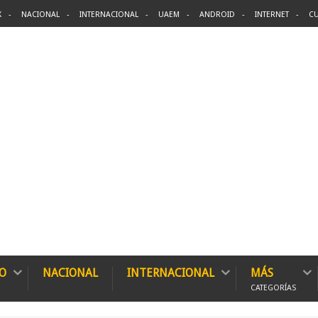
X
NACIONAL
INTERNACIONAL
UAEM
ANDROID
INTERNET
CU
O
NACIONAL
INTERNACIONAL
MÁS
CATEGORÍAS