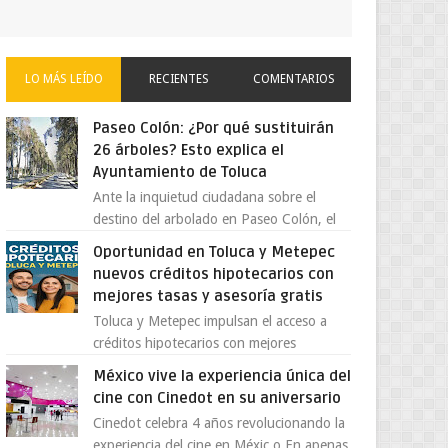
LO MÁS LEÍDO
RECIENTES
COMENTARIOS
Paseo Colón: ¿Por qué sustituirán
26 árboles? Esto explica el
Ayuntamiento de Toluca
Ante la inquietud ciudadana sobre el
destino del arbolado en Paseo Colón, el
gobierno municipal de Toluca aclaró que
Oportunidad en Toluca y Metepec
solo 26 ejemplares será...
nuevos créditos hipotecarios con
mejores tasas y asesoría gratis
Toluca y Metepec impulsan el acceso a
créditos hipotecarios con mejores
condiciones para las familias y
México vive la experiencia única del
emprendedores Con la creciente neces...
cine con Cinedot en su aniversario
Cinedot celebra 4 años revolucionando la
experiencia del cine en Méxic o En apenas