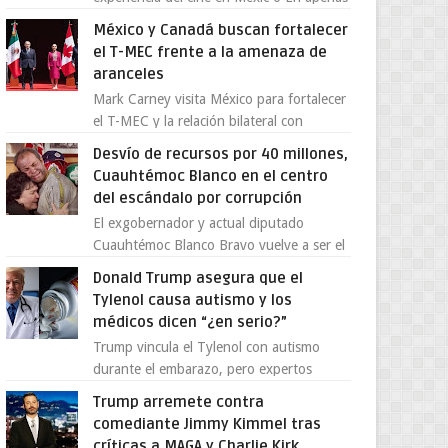
cuatro años, Cinedot ha demostrado que
México y Canadá buscan fortalecer
es posible reinve...
el T-MEC frente a la amenaza de
aranceles
Mark Carney visita México para fortalecer
el T-MEC y la relación bilateral con
Canadá En medio de la tensión comercial
Desvío de recursos por 40 millones,
provocada por la ofen...
Cuauhtémoc Blanco en el centro
del escándalo por corrupción
El exgobernador y actual diputado
Cuauhtémoc Blanco Bravo vuelve a ser el
centro de una tormenta política,
Donald Trump asegura que el
enfrentando señalamientos por...
Tylenol causa autismo y los
médicos dicen “¿en serio?”
Trump vincula el Tylenol con autismo
durante el embarazo, pero expertos
desmienten la teoría [post_ad] En un
Trump arremete contra
nuevo episodio de declaraciones...
comediante Jimmy Kimmel tras
críticas a MAGA y Charlie Kirk