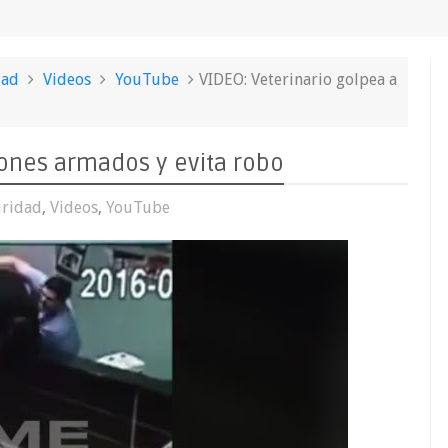
dad
Videos
YouTube
VIDEO: Veterinario golpea a
rones armados y evita robo
uridad
,
Videos
,
YouTube