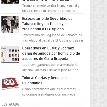
Trump arremete contra Jimmy Kimmel y
niega censura mientras programa es
cancelado La supuesta “cancelación” del
Exsecretario de Seguridad de
programa Jimmy Kimmel Live! ...
Tabasco llega a Toluca y es
trasladado a El Altiplano
Exsecretario de Seguridad de Tabasco es
trasladado al penal de El Altiplano tras ser
extraditado a México El exsecretario de
Operativos en CDMX y Edomex
Seguridad Públi...
dejan detenidos por homicidio de
asesores de Clara Brugada
Las investigaciones por el asesinato de
Ximena Guzmán Cuevas y José Muñoz
Vega, secretaria particular y coordinador
Toluca: Quejas y Denuncias
de asesores de la jefa d...
Ciudadanas
Como herramienta que es el internet,
colocamos a su disposición un breve
directorio donde si tiene alguna queja o
DESTACADA
denuncia ciudadana la e...