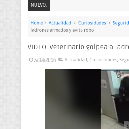
NUEVO:
Home
Actualidad
Curiosidades
Seguri
ladrones armados y evita robo
VIDEO: Veterinario golpea a lad
5/04/2016
Actualidad
,
Curiosidades
,
Seg