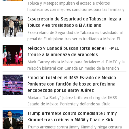
Toluca y Metepec impulsan el acceso a créditos
hipotecarios con mejores condiciones para las familias y
emprendedores Con la creciente neces...
Exsecretario de Seguridad de Tabasco llega a
Toluca y es trasladado a El Altiplano
Exsecretario de Seguridad de Tabasco es trasladado al
penal de El Altiplano tras ser extraditado a México El
exsecretario de Seguridad Públi...
México y Canadá buscan fortalecer el T-MEC
frente a la amenaza de aranceles
Mark Carney visita México para fortalecer el T-MEC y la
relación bilateral con Canadá En medio de la tensión
comercial provocada por la ofen...
Emoción total en el IMSS Estado de México
Poniente con función de boxeo profesional
encabezada por La Barby Juárez
Mariana “La Barby” Juárez brilla en el ring del IMSS
Estado de México Poniente y defiende su título
Supergallo La Unidad Deportiva Cuauhtémo...
Trump arremete contra comediante Jimmy
Kimmel tras críticas a MAGA y Charlie Kirk
Trump arremete contra Jimmy Kimmel y niega censura