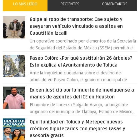
LO MÁS LEÍDO
RECIENTES
COMENTARIOS
Golpe al robo de transporte: Cae sujeto y
aseguran vehículo vinculado a asaltos en
Cuautitlán Izcalli
Un operativo coordinado por elementos de la Secretaría
de Seguridad del Estado de México (SSEM) permitió el
aseguramiento de un vehículo vin...
Paseo Colón: ¿Por qué sustituirán 26 árboles?
Esto explica el Ayuntamiento de Toluca
Ante la inquietud ciudadana sobre el destino del
arbolado en Paseo Colón, el gobierno municipal de
Toluca aclaró que solo 26 ejemplares será...
Exigen justicia por la muerte de mexiquense a
manos de agentes del ICE en Houston
El nombre de Lorenzo Salgado Araujo, un migrante
originario del municipio de Tlatlaya, Estado de México,
se ha convertido en el centro de un...
Oportunidad en Toluca y Metepec nuevos
créditos hipotecarios con mejores tasas y
asesoría gratis