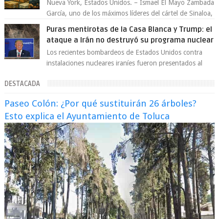
Nueva York, Estados Unidos. – Ismael El Mayo Zambada
García, uno de los máximos líderes del cártel de Sinaloa,
se declaró culpable este lun...
Puras mentirotas de la Casa Blanca y Trump: el
ataque a Irán no destruyó su programa nuclear
Los recientes bombardeos de Estados Unidos contra
instalaciones nucleares iraníes fueron presentados al
mundo como una “operación quirúrgica...
DESTACADA
Paseo Colón: ¿Por qué sustituirán 26 árboles?
Esto explica el Ayuntamiento de Toluca