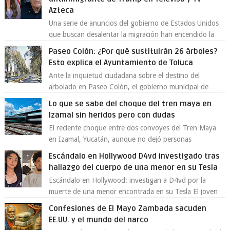
Azteca
Una serie de anuncios del gobierno de Estados Unidos
que buscan desalentar la migración han encendido la
polémica en México, luego de ser tr...
Paseo Colón: ¿Por qué sustituirán 26 árboles?
Esto explica el Ayuntamiento de Toluca
Ante la inquietud ciudadana sobre el destino del
arbolado en Paseo Colón, el gobierno municipal de
Toluca aclaró que solo 26 ejemplares será...
Lo que se sabe del choque del tren maya en
Izamal sin heridos pero con dudas
El reciente choque entre dos convoyes del Tren Maya
en Izamal, Yucatán, aunque no dejó personas
lesionadas, volvió a encender las alarmas so...
Escándalo en Hollywood D4vd investigado tras
hallazgo del cuerpo de una menor en su Tesla
Escándalo en Hollywood: investigan a D4vd por la
muerte de una menor encontrada en su Tesla El joven
artista David Anthony Burke, mejor cono...
Confesiones de El Mayo Zambada sacuden
EE.UU. y el mundo del narco