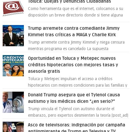
Toluca: Quejas y Denuncias Ciudadanas
Como herramienta que es el internet, colocamos a su
disposición un breve directorio donde si tiene alguna
queja o denuncia ciudadana la e...
Trump arremete contra comediante Jimmy
Kimmel tras críticas a MAGA y Charlie Kirk
Trump arremete contra Jimmy Kimmel y niega censura
mientras programa es cancelado La supuesta
“cancelación” del programa Jimmy Kimmel Live! ...
Oportunidad en Toluca y Metepec nuevos
créditos hipotecarios con mejores tasas y
asesoría gratis
Toluca y Metepec impulsan el acceso a créditos
hipotecarios con mejores condiciones para las familias y
emprendedores Con la creciente neces...
Donald Trump asegura que el Tylenol causa
autismo y los médicos dicen “¿en serio?”
Trump vincula el Tylenol con autismo durante el
embarazo, pero expertos desmienten la teoría [post_ad]
En un nuevo episodio de declaraciones...
Asco de televisoras: indignación por campaña
antiinmigrante de Trump en Televisa y TV