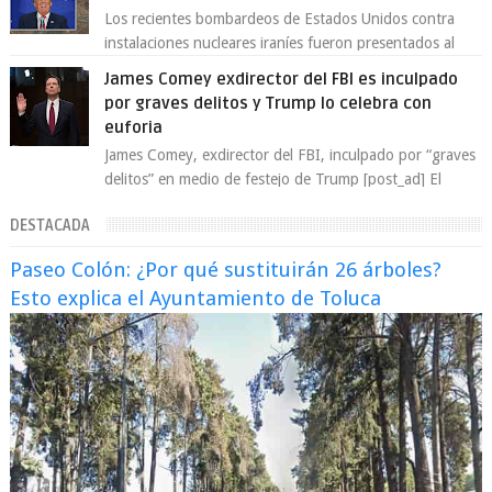
Los recientes bombardeos de Estados Unidos contra
instalaciones nucleares iraníes fueron presentados al
mundo como una “operación quirúrgica...
James Comey exdirector del FBI es inculpado
por graves delitos y Trump lo celebra con
euforia
James Comey, exdirector del FBI, inculpado por “graves
delitos” en medio de festejo de Trump [post_ad] El
exdirector del Buró Federal de Inv...
DESTACADA
Paseo Colón: ¿Por qué sustituirán 26 árboles?
Esto explica el Ayuntamiento de Toluca