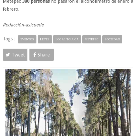
Metepec
380 personas
no pasaron el alcoholímetro de enero a
febrero.
Redacción-asicuede
Tags :
EVENTOS
LEYES
LOCAL TOLUCA
METEPEC
SOCIEDAD
Tweet
Share