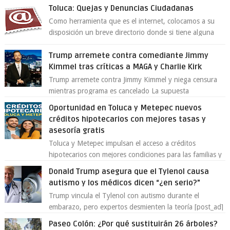
Toluca: Quejas y Denuncias Ciudadanas
Como herramienta que es el internet, colocamos a su
disposición un breve directorio donde si tiene alguna
queja o denuncia ciudadana la e...
Trump arremete contra comediante Jimmy
Kimmel tras críticas a MAGA y Charlie Kirk
Trump arremete contra Jimmy Kimmel y niega censura
mientras programa es cancelado La supuesta
“cancelación” del programa Jimmy Kimmel Live! ...
Oportunidad en Toluca y Metepec nuevos
créditos hipotecarios con mejores tasas y
asesoría gratis
Toluca y Metepec impulsan el acceso a créditos
hipotecarios con mejores condiciones para las familias y
emprendedores Con la creciente neces...
Donald Trump asegura que el Tylenol causa
autismo y los médicos dicen “¿en serio?”
Trump vincula el Tylenol con autismo durante el
embarazo, pero expertos desmienten la teoría [post_ad]
En un nuevo episodio de declaraciones...
Paseo Colón: ¿Por qué sustituirán 26 árboles?