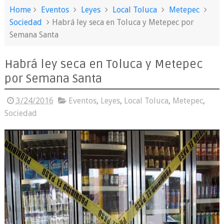
Home
Eventos
Leyes
Local Toluca
Metepec
Sociedad
Habrá ley seca en Toluca y Metepec por
Semana Santa
Habrá ley seca en Toluca y Metepec
por Semana Santa
3/24/2016
Eventos
,
Leyes
,
Local Toluca
,
Metepec
,
Sociedad