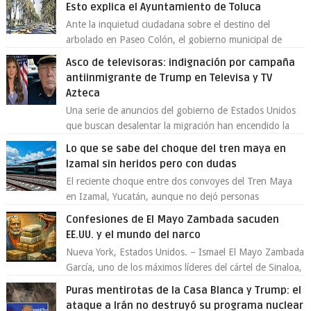
Esto explica el Ayuntamiento de Toluca
Ante la inquietud ciudadana sobre el destino del
arbolado en Paseo Colón, el gobierno municipal de
Toluca aclaró que solo 26 ejemplares será...
Asco de televisoras: indignación por campaña
antiinmigrante de Trump en Televisa y TV
Azteca
Una serie de anuncios del gobierno de Estados Unidos
que buscan desalentar la migración han encendido la
polémica en México, luego de ser tr...
Lo que se sabe del choque del tren maya en
Izamal sin heridos pero con dudas
El reciente choque entre dos convoyes del Tren Maya
en Izamal, Yucatán, aunque no dejó personas
lesionadas, volvió a encender las alarmas so...
Confesiones de El Mayo Zambada sacuden
EE.UU. y el mundo del narco
Nueva York, Estados Unidos. – Ismael El Mayo Zambada
García, uno de los máximos líderes del cártel de Sinaloa,
se declaró culpable este lun...
Puras mentirotas de la Casa Blanca y Trump: el
ataque a Irán no destruyó su programa nuclear