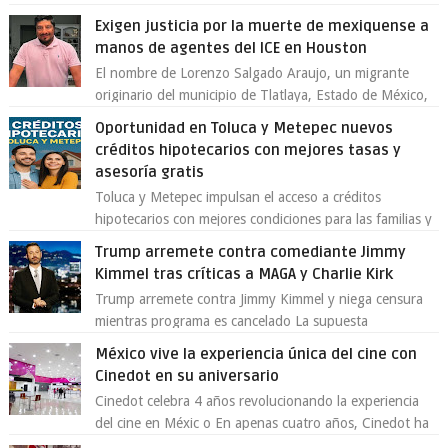
Toluca aclaró que solo 26 ejemplares será...
Exigen justicia por la muerte de mexiquense a
manos de agentes del ICE en Houston
El nombre de Lorenzo Salgado Araujo, un migrante
originario del municipio de Tlatlaya, Estado de México,
se ha convertido en el centro de un...
Oportunidad en Toluca y Metepec nuevos
créditos hipotecarios con mejores tasas y
asesoría gratis
Toluca y Metepec impulsan el acceso a créditos
hipotecarios con mejores condiciones para las familias y
emprendedores Con la creciente neces...
Trump arremete contra comediante Jimmy
Kimmel tras críticas a MAGA y Charlie Kirk
Trump arremete contra Jimmy Kimmel y niega censura
mientras programa es cancelado La supuesta
“cancelación” del programa Jimmy Kimmel Live! ...
México vive la experiencia única del cine con
Cinedot en su aniversario
Cinedot celebra 4 años revolucionando la experiencia
del cine en Méxic o En apenas cuatro años, Cinedot ha
demostrado que es posible reinve...