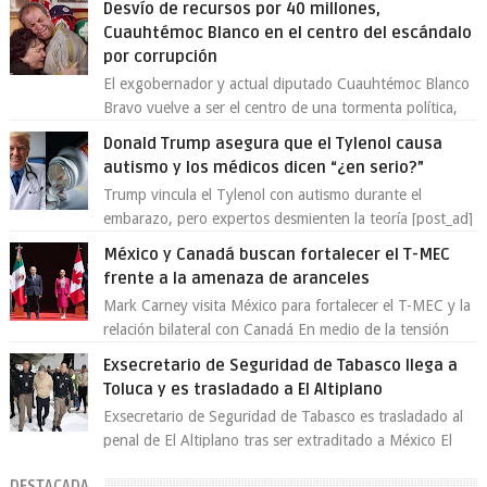
Desvío de recursos por 40 millones,
Cuauhtémoc Blanco en el centro del escándalo
por corrupción
El exgobernador y actual diputado Cuauhtémoc Blanco
Bravo vuelve a ser el centro de una tormenta política,
enfrentando señalamientos por...
Donald Trump asegura que el Tylenol causa
autismo y los médicos dicen “¿en serio?”
Trump vincula el Tylenol con autismo durante el
embarazo, pero expertos desmienten la teoría [post_ad]
En un nuevo episodio de declaraciones...
México y Canadá buscan fortalecer el T-MEC
frente a la amenaza de aranceles
Mark Carney visita México para fortalecer el T-MEC y la
relación bilateral con Canadá En medio de la tensión
comercial provocada por la ofen...
Exsecretario de Seguridad de Tabasco llega a
Toluca y es trasladado a El Altiplano
Exsecretario de Seguridad de Tabasco es trasladado al
penal de El Altiplano tras ser extraditado a México El
exsecretario de Seguridad Públi...
DESTACADA