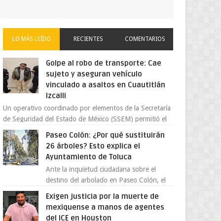
LO MÁS LEÍDO
RECIENTES
COMENTARIOS
Golpe al robo de transporte: Cae
sujeto y aseguran vehículo
vinculado a asaltos en Cuautitlán
Izcalli
Un operativo coordinado por elementos de la Secretaría
de Seguridad del Estado de México (SSEM) permitió el
aseguramiento de un vehículo vin...
Paseo Colón: ¿Por qué sustituirán
26 árboles? Esto explica el
Ayuntamiento de Toluca
Ante la inquietud ciudadana sobre el
destino del arbolado en Paseo Colón, el
gobierno municipal de Toluca aclaró que
Exigen justicia por la muerte de
solo 26 ejemplares será...
mexiquense a manos de agentes
del ICE en Houston