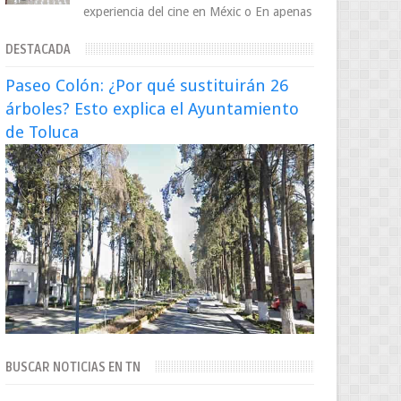
experiencia del cine en Méxic o En apenas
cuatro años, Cinedot ha demostrado que
DESTACADA
es posible reinve...
Paseo Colón: ¿Por qué sustituirán 26
árboles? Esto explica el Ayuntamiento
de Toluca
BUSCAR NOTICIAS EN TN