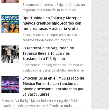
El nombre de Lorenzo Salgado Araujo, un
migrante originario del municipio de
Tlatlaya, Estado de México, se ha
Oportunidad en Toluca y Metepec
convertido en el centro de un...
nuevos créditos hipotecarios con
mejores tasas y asesoría gratis
Toluca y Metepec impulsan el acceso a
créditos hipotecarios con mejores
condiciones para las familias y
Exsecretario de Seguridad de
emprendedores Con la creciente neces...
Tabasco llega a Toluca y es
trasladado a El Altiplano
Exsecretario de Seguridad de Tabasco es
trasladado al penal de El Altiplano tras ser
extraditado a México El exsecretario de
Emoción total en el IMSS Estado de
Seguridad Públi...
México Poniente con función de
boxeo profesional encabezada por
La Barby Juárez
Mariana “La Barby” Juárez brilla en el ring del IMSS
Estado de México Poniente y defiende su título