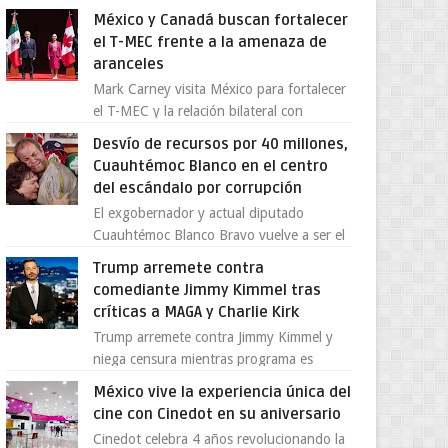
Supergallo La Unidad Deportiva Cuauhtémo...
México y Canadá buscan fortalecer
el T-MEC frente a la amenaza de
aranceles
Mark Carney visita México para fortalecer
el T-MEC y la relación bilateral con
Canadá En medio de la tensión comercial
Desvío de recursos por 40 millones,
provocada por la ofen...
Cuauhtémoc Blanco en el centro
del escándalo por corrupción
El exgobernador y actual diputado
Cuauhtémoc Blanco Bravo vuelve a ser el
centro de una tormenta política,
Trump arremete contra
enfrentando señalamientos por...
comediante Jimmy Kimmel tras
críticas a MAGA y Charlie Kirk
Trump arremete contra Jimmy Kimmel y
niega censura mientras programa es
cancelado La supuesta “cancelación” del
México vive la experiencia única del
programa Jimmy Kimmel Live! ...
cine con Cinedot en su aniversario
Cinedot celebra 4 años revolucionando la