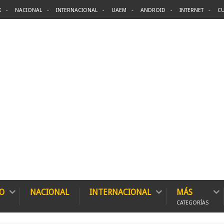
X
NACIONAL
INTERNACIONAL
UAEM
ANDROID
INTERNET
CU
O
NACIONAL
INTERNACIONAL
MÁS
CATEGORÍAS