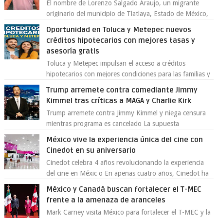
El nombre de Lorenzo Salgado Araujo, un migrante
originario del municipio de Tlatlaya, Estado de México,
se ha convertido en el centro de un...
Oportunidad en Toluca y Metepec nuevos
créditos hipotecarios con mejores tasas y
asesoría gratis
Toluca y Metepec impulsan el acceso a créditos
hipotecarios con mejores condiciones para las familias y
emprendedores Con la creciente neces...
Trump arremete contra comediante Jimmy
Kimmel tras críticas a MAGA y Charlie Kirk
Trump arremete contra Jimmy Kimmel y niega censura
mientras programa es cancelado La supuesta
“cancelación” del programa Jimmy Kimmel Live! ...
México vive la experiencia única del cine con
Cinedot en su aniversario
Cinedot celebra 4 años revolucionando la experiencia
del cine en Méxic o En apenas cuatro años, Cinedot ha
demostrado que es posible reinve...
México y Canadá buscan fortalecer el T-MEC
frente a la amenaza de aranceles
Mark Carney visita México para fortalecer el T-MEC y la