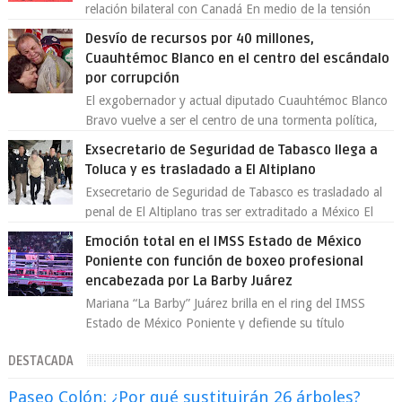
relación bilateral con Canadá En medio de la tensión
comercial provocada por la ofen...
Desvío de recursos por 40 millones,
Cuauhtémoc Blanco en el centro del escándalo
por corrupción
El exgobernador y actual diputado Cuauhtémoc Blanco
Bravo vuelve a ser el centro de una tormenta política,
enfrentando señalamientos por...
Exsecretario de Seguridad de Tabasco llega a
Toluca y es trasladado a El Altiplano
Exsecretario de Seguridad de Tabasco es trasladado al
penal de El Altiplano tras ser extraditado a México El
exsecretario de Seguridad Públi...
Emoción total en el IMSS Estado de México
Poniente con función de boxeo profesional
encabezada por La Barby Juárez
Mariana “La Barby” Juárez brilla en el ring del IMSS
Estado de México Poniente y defiende su título
Supergallo La Unidad Deportiva Cuauhtémo...
DESTACADA
Paseo Colón: ¿Por qué sustituirán 26 árboles?