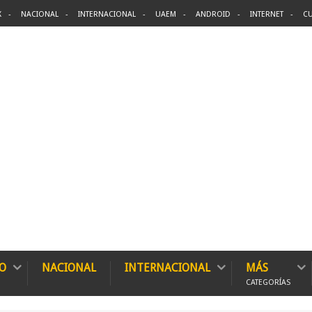
X
NACIONAL
INTERNACIONAL
UAEM
ANDROID
INTERNET
CU
O
NACIONAL
INTERNACIONAL
MÁS
CATEGORÍAS