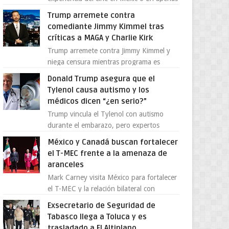
cuatro años, Cinedot ha demostrado que
Trump arremete contra
es posible reinve...
comediante Jimmy Kimmel tras
críticas a MAGA y Charlie Kirk
Trump arremete contra Jimmy Kimmel y
niega censura mientras programa es
cancelado La supuesta “cancelación” del
Donald Trump asegura que el
programa Jimmy Kimmel Live! ...
Tylenol causa autismo y los
médicos dicen “¿en serio?”
Trump vincula el Tylenol con autismo
durante el embarazo, pero expertos
desmienten la teoría [post_ad] En un
México y Canadá buscan fortalecer
nuevo episodio de declaraciones...
el T-MEC frente a la amenaza de
aranceles
Mark Carney visita México para fortalecer
el T-MEC y la relación bilateral con
Canadá En medio de la tensión comercial
Exsecretario de Seguridad de
provocada por la ofen...
Tabasco llega a Toluca y es
trasladado a El Altiplano