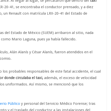
ance. Al llegar al lugar, se percataron que dentro del
taxi
XR-20-41, se encontraba el conductor prensado, y a diez
o, un Renault con matrícula LRX-20-41 del Estado de
as del Estado de México (SUEM) arribaron al sitio, nada
do como Mario Laguna, pues ya había fallecido.
ículo, Alán Alanís y César Alanís, fueron atendidos en el
ocomio.
los probables responsables de este fatal accidente, el cual
or donde circulaba el taxi,
además, el exceso de velocidad
 los uniformados. Así mismo, se mencionó que los
erio Público
y personal del Servicio Médico Forense; tras
to y el traslado del conductor a las instalaciones del