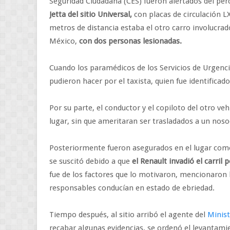
Seguridad Ciudadana (CES) fueron alertados del perc
Jetta del sitio Universal,
con placas de circulación L
metros de distancia estaba el otro carro involucrad
México,
con dos personas lesionadas.
Cuando los paramédicos de los Servicios de Urgenci
pudieron hacer por el taxista, quien fue identifica
Por su parte, el conductor y el copiloto del otro veh
lugar, sin que ameritaran ser trasladados a un nos
Posteriormente fueron asegurados en el lugar como 
se suscitó debido a que
el Renault invadió el carril p
fue de los factores que lo motivaron, mencionaron
responsables conducían en estado de ebriedad.
Tiempo después, al sitio arribó el agente del
Minist
recabar algunas evidencias, se ordenó el levantamien