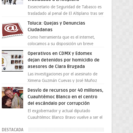
Exsecretario de Seguridad de Tabasco es
trasladado al penal de El Altiplano tras ser
extraditado a México El exsecretario de
Toluca: Quejas y Denuncias
Seguridad Públi...
Ciudadanas
Como herramienta que es el internet,
colocamos a su disposición un breve
directorio donde si tiene alguna queja o
Operativos en CDMX y Edomex
denuncia ciudadana la e...
dejan detenidos por homicidio de
asesores de Clara Brugada
Las investigaciones por el asesinato de
Ximena Guzmán Cuevas y José Muñoz
Vega, secretaria particular y coordinador
Desvío de recursos por 40 millones,
de asesores de la jefa d...
Cuauhtémoc Blanco en el centro
del escándalo por corrupción
El exgobernador y actual diputado
Cuauhtémoc Blanco Bravo vuelve a ser el
centro de una tormenta política,
DESTACADA
enfrentando señalamientos por...