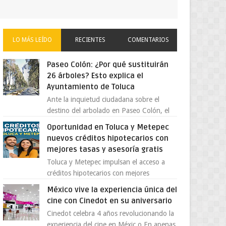
LO MÁS LEÍDO
RECIENTES
COMENTARIOS
Paseo Colón: ¿Por qué sustituirán
26 árboles? Esto explica el
Ayuntamiento de Toluca
Ante la inquietud ciudadana sobre el
destino del arbolado en Paseo Colón, el
gobierno municipal de Toluca aclaró que
Oportunidad en Toluca y Metepec
solo 26 ejemplares será...
nuevos créditos hipotecarios con
mejores tasas y asesoría gratis
Toluca y Metepec impulsan el acceso a
créditos hipotecarios con mejores
condiciones para las familias y
México vive la experiencia única del
emprendedores Con la creciente neces...
cine con Cinedot en su aniversario
Cinedot celebra 4 años revolucionando la
experiencia del cine en Méxic o En apenas