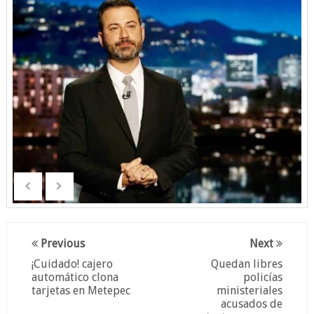
Previous
Next
¡Cuidado! cajero
Quedan libres
automático clona
policías
tarjetas en Metepec
ministeriales
acusados de