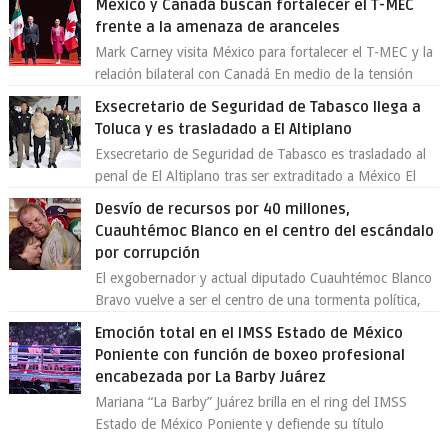
México y Canadá buscan fortalecer el T-MEC
frente a la amenaza de aranceles
Mark Carney visita México para fortalecer el T-MEC y la
relación bilateral con Canadá En medio de la tensión
comercial provocada por la ofen...
Exsecretario de Seguridad de Tabasco llega a
Toluca y es trasladado a El Altiplano
Exsecretario de Seguridad de Tabasco es trasladado al
penal de El Altiplano tras ser extraditado a México El
exsecretario de Seguridad Públi...
Desvío de recursos por 40 millones,
Cuauhtémoc Blanco en el centro del escándalo
por corrupción
El exgobernador y actual diputado Cuauhtémoc Blanco
Bravo vuelve a ser el centro de una tormenta política,
enfrentando señalamientos por...
Emoción total en el IMSS Estado de México
Poniente con función de boxeo profesional
encabezada por La Barby Juárez
Mariana “La Barby” Juárez brilla en el ring del IMSS
Estado de México Poniente y defiende su título
Supergallo La Unidad Deportiva Cuauhtémo...