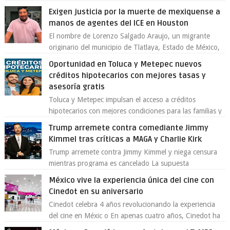
Toluca aclaró que solo 26 ejemplares será...
Exigen justicia por la muerte de mexiquense a
manos de agentes del ICE en Houston
El nombre de Lorenzo Salgado Araujo, un migrante
originario del municipio de Tlatlaya, Estado de México,
se ha convertido en el centro de un...
Oportunidad en Toluca y Metepec nuevos
créditos hipotecarios con mejores tasas y
asesoría gratis
Toluca y Metepec impulsan el acceso a créditos
hipotecarios con mejores condiciones para las familias y
emprendedores Con la creciente neces...
Trump arremete contra comediante Jimmy
Kimmel tras críticas a MAGA y Charlie Kirk
Trump arremete contra Jimmy Kimmel y niega censura
mientras programa es cancelado La supuesta
“cancelación” del programa Jimmy Kimmel Live! ...
México vive la experiencia única del cine con
Cinedot en su aniversario
Cinedot celebra 4 años revolucionando la experiencia
del cine en Méxic o En apenas cuatro años, Cinedot ha
demostrado que es posible reinve...