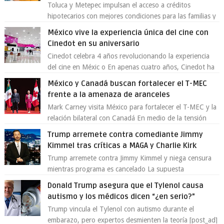
Toluca y Metepec impulsan el acceso a créditos
hipotecarios con mejores condiciones para las familias y
emprendedores Con la creciente neces...
México vive la experiencia única del cine con
Cinedot en su aniversario
Cinedot celebra 4 años revolucionando la experiencia
del cine en Méxic o En apenas cuatro años, Cinedot ha
demostrado que es posible reinve...
México y Canadá buscan fortalecer el T-MEC
frente a la amenaza de aranceles
Mark Carney visita México para fortalecer el T-MEC y la
relación bilateral con Canadá En medio de la tensión
comercial provocada por la ofen...
Trump arremete contra comediante Jimmy
Kimmel tras críticas a MAGA y Charlie Kirk
Trump arremete contra Jimmy Kimmel y niega censura
mientras programa es cancelado La supuesta
“cancelación” del programa Jimmy Kimmel Live! ...
Donald Trump asegura que el Tylenol causa
autismo y los médicos dicen “¿en serio?”
Trump vincula el Tylenol con autismo durante el
embarazo, pero expertos desmienten la teoría [post_ad]