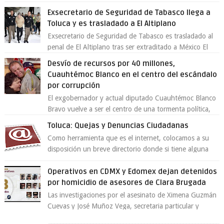
En un nuevo episodio de declaraciones...
Exsecretario de Seguridad de Tabasco llega a
Toluca y es trasladado a El Altiplano
Exsecretario de Seguridad de Tabasco es trasladado al
penal de El Altiplano tras ser extraditado a México El
exsecretario de Seguridad Públi...
Desvío de recursos por 40 millones,
Cuauhtémoc Blanco en el centro del escándalo
por corrupción
El exgobernador y actual diputado Cuauhtémoc Blanco
Bravo vuelve a ser el centro de una tormenta política,
enfrentando señalamientos por...
Toluca: Quejas y Denuncias Ciudadanas
Como herramienta que es el internet, colocamos a su
disposición un breve directorio donde si tiene alguna
queja o denuncia ciudadana la e...
Operativos en CDMX y Edomex dejan detenidos
por homicidio de asesores de Clara Brugada
Las investigaciones por el asesinato de Ximena Guzmán
Cuevas y José Muñoz Vega, secretaria particular y
coordinador de asesores de la jefa d...