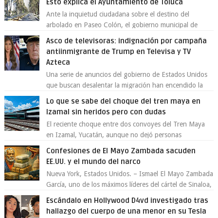
Esto explica el Ayuntamiento de Toluca
Ante la inquietud ciudadana sobre el destino del
arbolado en Paseo Colón, el gobierno municipal de
Toluca aclaró que solo 26 ejemplares será...
Asco de televisoras: indignación por campaña
antiinmigrante de Trump en Televisa y TV
Azteca
Una serie de anuncios del gobierno de Estados Unidos
que buscan desalentar la migración han encendido la
polémica en México, luego de ser tr...
Lo que se sabe del choque del tren maya en
Izamal sin heridos pero con dudas
El reciente choque entre dos convoyes del Tren Maya
en Izamal, Yucatán, aunque no dejó personas
lesionadas, volvió a encender las alarmas so...
Confesiones de El Mayo Zambada sacuden
EE.UU. y el mundo del narco
Nueva York, Estados Unidos. – Ismael El Mayo Zambada
García, uno de los máximos líderes del cártel de Sinaloa,
se declaró culpable este lun...
Escándalo en Hollywood D4vd investigado tras
hallazgo del cuerpo de una menor en su Tesla