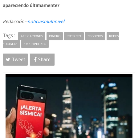
apareciendo últimamente?
Redacción--
noticiasmultinivel
Tags :
APLICACIONES
DINERO
INTERNET
NEGOCIOS
REDES
SOCIALES
SMARTPHONES
Tweet
Share