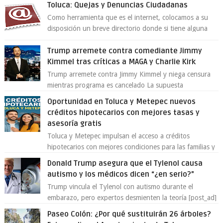
Toluca: Quejas y Denuncias Ciudadanas
Como herramienta que es el internet, colocamos a su
disposición un breve directorio donde si tiene alguna
queja o denuncia ciudadana la e...
Trump arremete contra comediante Jimmy
Kimmel tras críticas a MAGA y Charlie Kirk
Trump arremete contra Jimmy Kimmel y niega censura
mientras programa es cancelado La supuesta
“cancelación” del programa Jimmy Kimmel Live! ...
Oportunidad en Toluca y Metepec nuevos
créditos hipotecarios con mejores tasas y
asesoría gratis
Toluca y Metepec impulsan el acceso a créditos
hipotecarios con mejores condiciones para las familias y
emprendedores Con la creciente neces...
Donald Trump asegura que el Tylenol causa
autismo y los médicos dicen “¿en serio?”
Trump vincula el Tylenol con autismo durante el
embarazo, pero expertos desmienten la teoría [post_ad]
En un nuevo episodio de declaraciones...
Paseo Colón: ¿Por qué sustituirán 26 árboles?