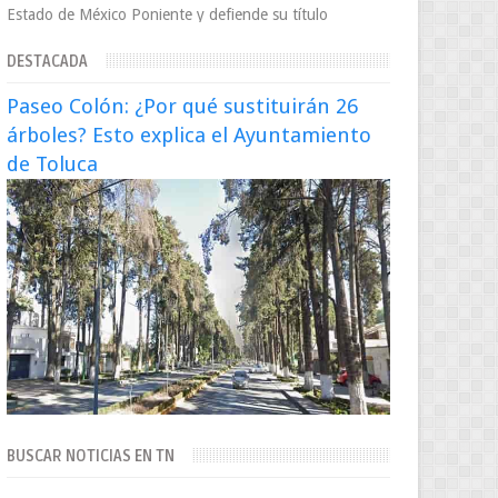
Estado de México Poniente y defiende su título
Supergallo La Unidad Deportiva Cuauhtémo...
DESTACADA
Paseo Colón: ¿Por qué sustituirán 26
árboles? Esto explica el Ayuntamiento
de Toluca
BUSCAR NOTICIAS EN TN