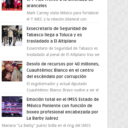
aranceles
Mark Carney visita México para fortalecer
el T-MEC y la relación bilateral con
Canadá En medio de la tensión comercial
Exsecretario de Seguridad de
provocada por la ofen...
Tabasco llega a Toluca y es
trasladado a El Altiplano
Exsecretario de Seguridad de Tabasco es
trasladado al penal de El Altiplano tras ser
extraditado a México El exsecretario de
Desvío de recursos por 40 millones,
Seguridad Públi...
Cuauhtémoc Blanco en el centro
del escándalo por corrupción
El exgobernador y actual diputado
Cuauhtémoc Blanco Bravo vuelve a ser el
centro de una tormenta política,
Emoción total en el IMSS Estado de
enfrentando señalamientos por...
México Poniente con función de
boxeo profesional encabezada por
La Barby Juárez
Mariana “La Barby” Juárez brilla en el ring del IMSS