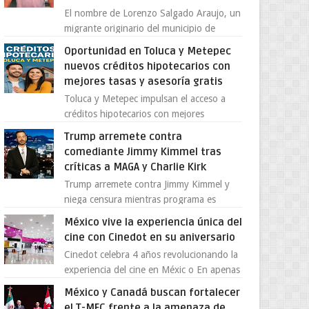
El nombre de Lorenzo Salgado Araujo, un
migrante originario del municipio de
Tlatlaya, Estado de México, se ha
Oportunidad en Toluca y Metepec
convertido en el centro de un...
nuevos créditos hipotecarios con
mejores tasas y asesoría gratis
Toluca y Metepec impulsan el acceso a
créditos hipotecarios con mejores
condiciones para las familias y
Trump arremete contra
emprendedores Con la creciente neces...
comediante Jimmy Kimmel tras
críticas a MAGA y Charlie Kirk
Trump arremete contra Jimmy Kimmel y
niega censura mientras programa es
cancelado La supuesta “cancelación” del
México vive la experiencia única del
programa Jimmy Kimmel Live! ...
cine con Cinedot en su aniversario
Cinedot celebra 4 años revolucionando la
experiencia del cine en Méxic o En apenas
cuatro años, Cinedot ha demostrado que
México y Canadá buscan fortalecer
es posible reinve...
el T-MEC frente a la amenaza de