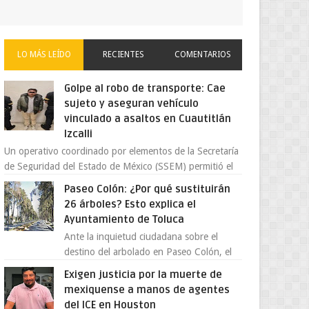
LO MÁS LEÍDO
RECIENTES
COMENTARIOS
Golpe al robo de transporte: Cae
sujeto y aseguran vehículo
vinculado a asaltos en Cuautitlán
Izcalli
Un operativo coordinado por elementos de la Secretaría
de Seguridad del Estado de México (SSEM) permitió el
aseguramiento de un vehículo vin...
Paseo Colón: ¿Por qué sustituirán
26 árboles? Esto explica el
Ayuntamiento de Toluca
Ante la inquietud ciudadana sobre el
destino del arbolado en Paseo Colón, el
gobierno municipal de Toluca aclaró que
Exigen justicia por la muerte de
solo 26 ejemplares será...
mexiquense a manos de agentes
del ICE en Houston