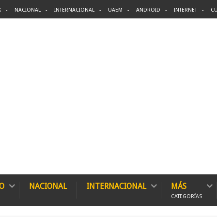
X
NACIONAL
INTERNACIONAL
UAEM
ANDROID
INTERNET
CU
O
NACIONAL
INTERNACIONAL
MÁS
CATEGORÍAS