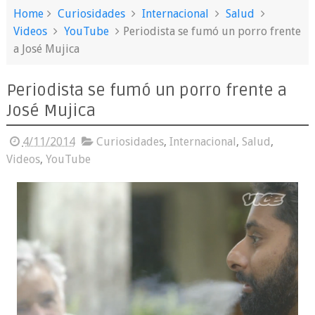
Home
Curiosidades
Internacional
Salud
Videos
YouTube
Periodista se fumó un porro frente
a José Mujica
Periodista se fumó un porro frente a
José Mujica
4/11/2014
Curiosidades
,
Internacional
,
Salud
,
Videos
,
YouTube