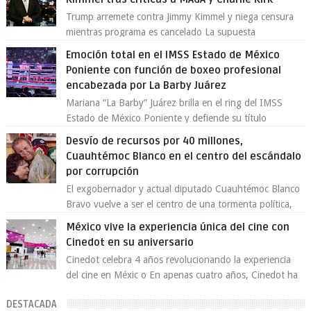
Trump arremete contra Jimmy Kimmel y niega censura
mientras programa es cancelado La supuesta
“cancelación” del programa Jimmy Kimmel Live! ...
Emoción total en el IMSS Estado de México
Poniente con función de boxeo profesional
encabezada por La Barby Juárez
Mariana “La Barby” Juárez brilla en el ring del IMSS
Estado de México Poniente y defiende su título
Supergallo La Unidad Deportiva Cuauhtémo...
Desvío de recursos por 40 millones,
Cuauhtémoc Blanco en el centro del escándalo
por corrupción
El exgobernador y actual diputado Cuauhtémoc Blanco
Bravo vuelve a ser el centro de una tormenta política,
enfrentando señalamientos por...
México vive la experiencia única del cine con
Cinedot en su aniversario
Cinedot celebra 4 años revolucionando la experiencia
del cine en Méxic o En apenas cuatro años, Cinedot ha
demostrado que es posible reinve...
DESTACADA