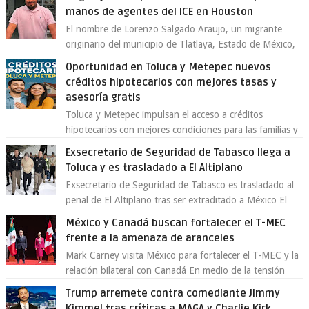
manos de agentes del ICE en Houston
El nombre de Lorenzo Salgado Araujo, un migrante
originario del municipio de Tlatlaya, Estado de México,
se ha convertido en el centro de un...
Oportunidad en Toluca y Metepec nuevos
créditos hipotecarios con mejores tasas y
asesoría gratis
Toluca y Metepec impulsan el acceso a créditos
hipotecarios con mejores condiciones para las familias y
emprendedores Con la creciente neces...
Exsecretario de Seguridad de Tabasco llega a
Toluca y es trasladado a El Altiplano
Exsecretario de Seguridad de Tabasco es trasladado al
penal de El Altiplano tras ser extraditado a México El
exsecretario de Seguridad Públi...
México y Canadá buscan fortalecer el T-MEC
frente a la amenaza de aranceles
Mark Carney visita México para fortalecer el T-MEC y la
relación bilateral con Canadá En medio de la tensión
comercial provocada por la ofen...
Trump arremete contra comediante Jimmy
Kimmel tras críticas a MAGA y Charlie Kirk